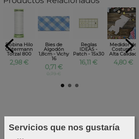
Productos Relacionados
Bobina Hilo
Bies de
Reglas
Medidor de
Gütermann
Algodón
IDEAS -
Costuras -
Torzal 800
1,8cm - Vichy
Patch - 15x30
Alta Calidad
16
2,98 €
16,11 €
4,80 €
0,71 €
0,79 €
Servicios que nos gustaría