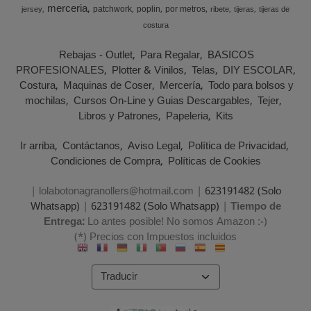
merceria
patchwork
poplin
por metros
jersey
ribete
tijeras
tijeras de
costura
Rebajas - Outlet
Para Regalar
BASICOS
PROFESIONALES
Plotter & Vinilos
Telas
DIY ESCOLAR
Costura
Maquinas de Coser
Mercería
Todo para bolsos y
mochilas
Cursos On-Line y Guias Descargables
Tejer
Libros y Patrones
Papeleria
Kits
Ir arriba
Contáctanos
Aviso Legal
Política de Privacidad
Condiciones de Compra
Políticas de Cookies
| lolabotonagranollers@hotmail.com |
623191482 (Solo
Whatsapp)
|
623191482 (Solo Whatsapp)
|
Tiempo de
Entrega:
Lo antes posible! No somos Amazon :-)
(*) Precios con Impuestos incluidos