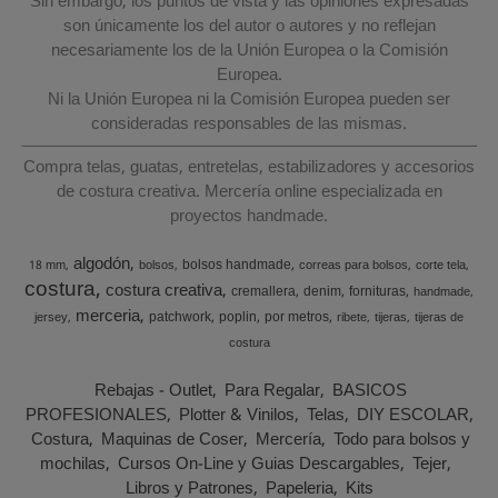
Sin embargo, los puntos de vista y las opiniones expresadas
son únicamente los del autor o autores y no reflejan
necesariamente los de la Unión Europea o la Comisión
Europea.
Ni la Unión Europea ni la Comisión Europea pueden ser
consideradas responsables de las mismas.
Compra telas, guatas, entretelas, estabilizadores y accesorios
de costura creativa. Mercería online especializada en
proyectos handmade.
algodón
bolsos handmade
18 mm
bolsos
correas para bolsos
corte tela
costura
costura creativa
cremallera
denim
fornituras
handmade
merceria
patchwork
poplin
por metros
jersey
ribete
tijeras
tijeras de
costura
Rebajas - Outlet
Para Regalar
BASICOS
PROFESIONALES
Plotter & Vinilos
Telas
DIY ESCOLAR
Costura
Maquinas de Coser
Mercería
Todo para bolsos y
mochilas
Cursos On-Line y Guias Descargables
Tejer
Libros y Patrones
Papeleria
Kits