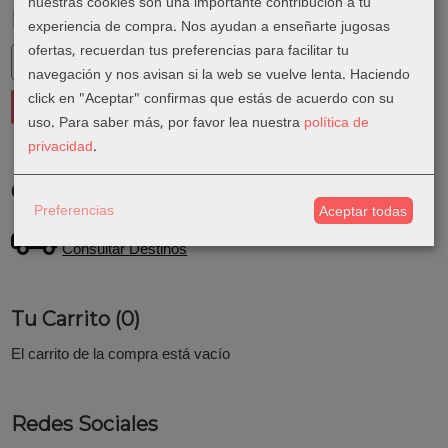
nuestras cookies son una importante contribución a tu
Marcas
experiencia de compra. Nos ayudan a enseñarte jugosas
ofertas, recuerdan tus preferencias para facilitar tu
navegación y nos avisan si la web se vuelve lenta. Haciendo
click en "Aceptar" confirmas que estás de acuerdo con su
uso.
Para saber más, por favor lea nuestra
política de
privacidad
.
Costes de Envío
Preferencias
Aceptar todas
GRATIS *
Consultar Destinos
Tu Carrito (0)
El carrito de la compra está vacío
Redes Sociales