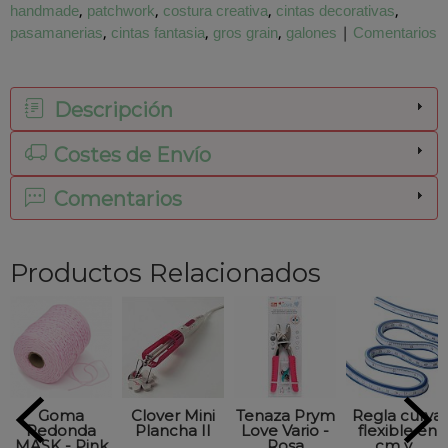
handmade
patchwork
costura creativa
cintas decorativas
pasamanerias
cintas fantasia
gros grain
galones
|
Comentarios
Descripción
Costes de Envío
Comentarios
Productos Relacionados
Goma
Clover Mini
Tenaza Prym
Regla curva
Redonda
Plancha II
Love Vario -
flexible en
MASK - Pink
Rosa
cm y...