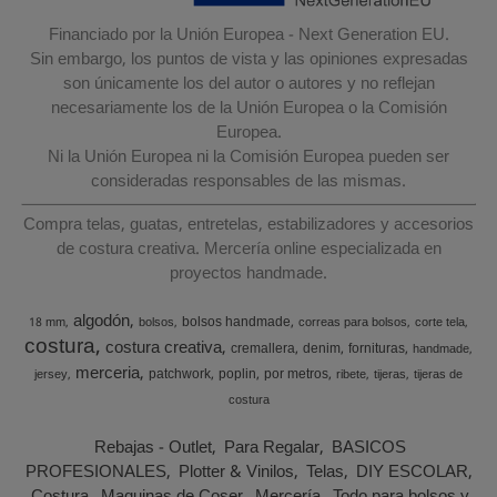
Financiado por la Unión Europea - Next Generation EU.
Sin embargo, los puntos de vista y las opiniones expresadas
son únicamente los del autor o autores y no reflejan
necesariamente los de la Unión Europea o la Comisión
Europea.
Ni la Unión Europea ni la Comisión Europea pueden ser
consideradas responsables de las mismas.
Compra telas, guatas, entretelas, estabilizadores y accesorios
de costura creativa. Mercería online especializada en
proyectos handmade.
algodón
bolsos handmade
18 mm
bolsos
correas para bolsos
corte tela
costura
costura creativa
cremallera
denim
fornituras
handmade
merceria
patchwork
poplin
por metros
jersey
ribete
tijeras
tijeras de
costura
Rebajas - Outlet
Para Regalar
BASICOS
PROFESIONALES
Plotter & Vinilos
Telas
DIY ESCOLAR