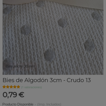
Bies ancho 30 mm
Bies de Algodón 3cm - Crudo 13
★★★★★
★★★★★
(1 valoraciones)
0,79 €
Producto Disponible
-
(Imp. Incluidos)