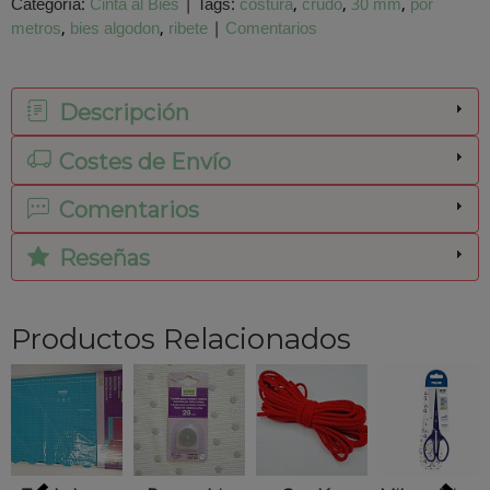
Categoría:
Cinta al Bies
|
Tags:
costura
crudo
30 mm
por
metros
bies algodon
ribete
|
Comentarios
Descripción
Costes de Envío
Comentarios
Reseñas
Productos Relacionados