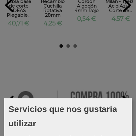
Tabla base
Recambio
Cordón
Milan - Tijeras
de corte
Cuchilla
Algodón
Acid Azul -
IDEAS
Rotativa
4mm Rojo
Corte de...
Plegable...
28mm
0,54 €
4,57 €
40,71 €
4,25 €
Servicios que nos gustaría
utilizar