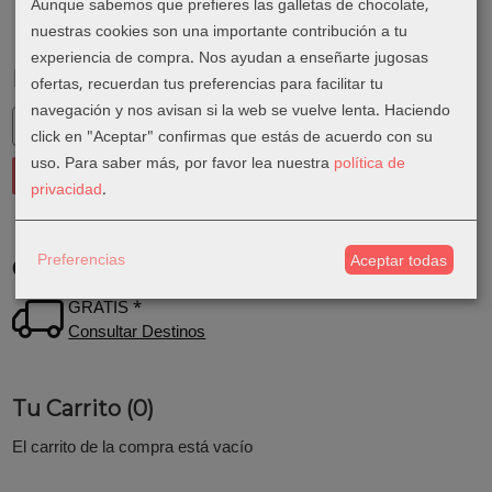
Aunque sabemos que prefieres las galletas de chocolate,
nuestras cookies son una importante contribución a tu
experiencia de compra. Nos ayudan a enseñarte jugosas
Marcas
ofertas, recuerdan tus preferencias para facilitar tu
navegación y nos avisan si la web se vuelve lenta. Haciendo
click en "Aceptar" confirmas que estás de acuerdo con su
uso.
Para saber más, por favor lea nuestra
política de
privacidad
.
Preferencias
Aceptar todas
Costes de Envío
GRATIS *
Consultar Destinos
Tu Carrito (0)
El carrito de la compra está vacío