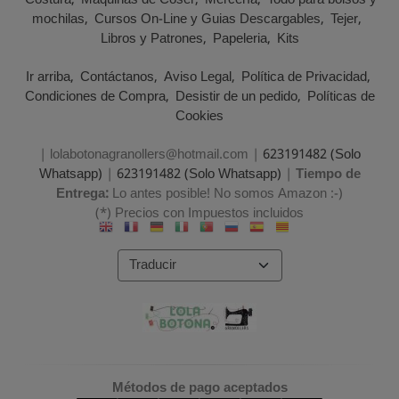
Costura
Maquinas de Coser
Mercería
Todo para bolsos y
mochilas
Cursos On-Line y Guias Descargables
Tejer
Libros y Patrones
Papeleria
Kits
Ir arriba
Contáctanos
Aviso Legal
Política de Privacidad
Condiciones de Compra
Desistir de un pedido
Políticas de
Cookies
| lolabotonagranollers@hotmail.com |
623191482 (Solo
Whatsapp)
|
623191482 (Solo Whatsapp)
|
Tiempo de
Entrega:
Lo antes posible! No somos Amazon :-)
(*) Precios con Impuestos incluidos
Métodos de pago aceptados