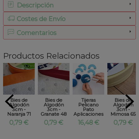
Descripción
Costes de Envío
Comentarios
Productos Relacionados
Bies de
Bies de
Tijeras
Bies de
Algodón
Algodón
Pelicano
Algodón
3cm -
3cm -
Pato
3cm -
Naranja 71
Granate 48
Aplicaciones
Mimosa 65
0,79 €
0,79 €
16,48 €
0,79 €