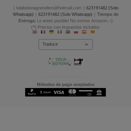
| lolabotonagranollers@hotmail.com |
623191482 (Solo
Whatsapp)
|
623191482 (Solo Whatsapp)
|
Tiempo de
Entrega:
Lo antes posible! No somos Amazon :-)
(*) Precios con Impuestos incluidos
Métodos de pago aceptados