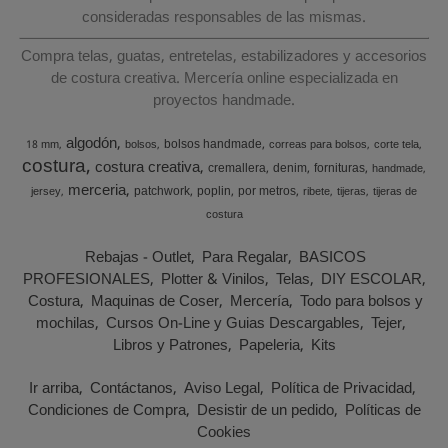
consideradas responsables de las mismas.
Compra telas, guatas, entretelas, estabilizadores y accesorios
de costura creativa. Mercería online especializada en
proyectos handmade.
algodón
bolsos handmade
18 mm
bolsos
correas para bolsos
corte tela
costura
costura creativa
cremallera
denim
fornituras
handmade
merceria
patchwork
poplin
por metros
jersey
ribete
tijeras
tijeras de
costura
Rebajas - Outlet
Para Regalar
BASICOS
PROFESIONALES
Plotter & Vinilos
Telas
DIY ESCOLAR
Costura
Maquinas de Coser
Mercería
Todo para bolsos y
mochilas
Cursos On-Line y Guias Descargables
Tejer
Libros y Patrones
Papeleria
Kits
Ir arriba
Contáctanos
Aviso Legal
Política de Privacidad
Condiciones de Compra
Desistir de un pedido
Políticas de
Cookies