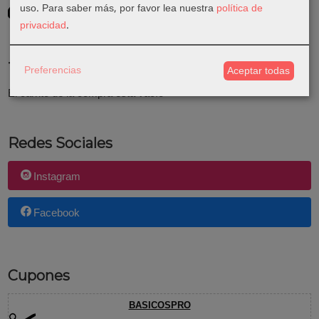
GRATIS *
uso.
Para saber más, por favor lea nuestra
política de
Consultar Destinos
privacidad
.
Tu Carrito (0)
Preferencias
Aceptar todas
El carrito de la compra está vacío
Redes Sociales
Instagram
Facebook
Cupones
BASICOSPRO