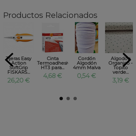
Productos Relacionados
Tijeras Easy
Cinta
Cordón
Algodon
Action
Termoadhesiva
Algodón
Organico -
SoftGrip
HT3 para...
4mm Malva
Topito
FISKARS...
verde...
4,68 €
0,54 €
26,20 €
3,19 €