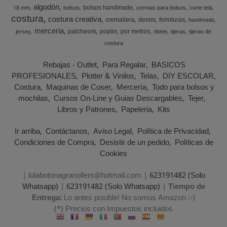
algodón
bolsos handmade
18 mm
bolsos
correas para bolsos
corte tela
costura
costura creativa
cremallera
denim
fornituras
handmade
merceria
patchwork
poplin
por metros
jersey
ribete
tijeras
tijeras de
costura
Rebajas - Outlet
Para Regalar
BASICOS
PROFESIONALES
Plotter & Vinilos
Telas
DIY ESCOLAR
Costura
Maquinas de Coser
Mercería
Todo para bolsos y
mochilas
Cursos On-Line y Guias Descargables
Tejer
Libros y Patrones
Papeleria
Kits
Ir arriba
Contáctanos
Aviso Legal
Política de Privacidad
Condiciones de Compra
Desistir de un pedido
Políticas de
Cookies
| lolabotonagranollers@hotmail.com |
623191482 (Solo
Whatsapp)
|
623191482 (Solo Whatsapp)
|
Tiempo de
Entrega:
Lo antes posible! No somos Amazon :-)
(*) Precios con Impuestos incluidos