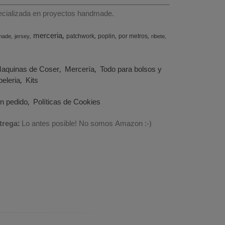
specializada en proyectos handmade.
merceria
patchwork
poplin
por metros
made
jersey
ribete
aquinas de Coser
Mercería
Todo para bolsos y
eleria
Kits
un pedido
Políticas de Cookies
trega:
Lo antes posible! No somos Amazon :-)