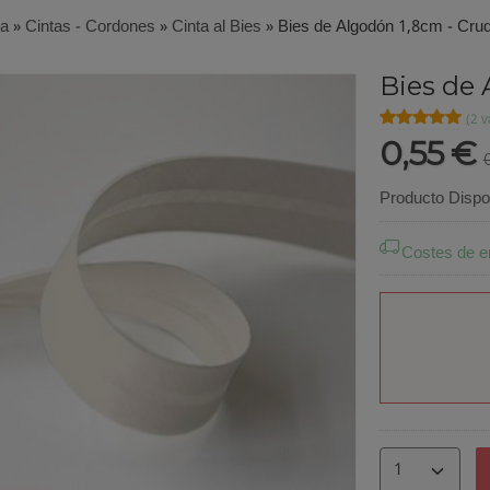
ía
»
Cintas - Cordones
»
Cinta al Bies
»
Bies de Algodón 1,8cm - Cru
Bies de 
★★★★★
★★★★★
(2 v
0,55 €
Producto Dispo
Costes de e