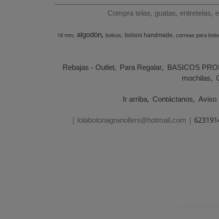
Compra telas, guatas, entretelas, 
algodón
bolsos handmade
18 mm
bolsos
correas para bols
Rebajas - Outlet
Para Regalar
BASICOS PRO
mochilas
Ir arriba
Contáctanos
Aviso 
| lolabotonagranollers@hotmail.com |
623191