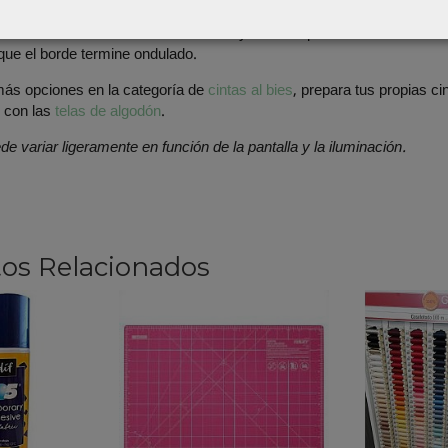
jo de Laura
vemente la cinta antes de colocarla y haz una prueba en un retal. En 
 que el borde termine ondulado.
ás opciones en la categoría de
cintas al bies
, prepara tus propias c
 con las
telas de algodón
.
de variar ligeramente en función de la pantalla y la iluminación.
os Relacionados