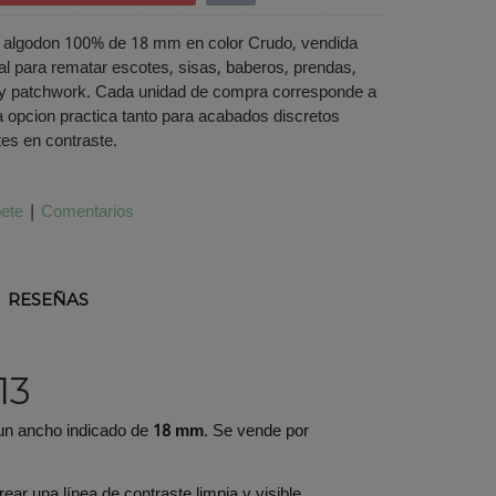
de algodon 100% de 18 mm en color Crudo, vendida
al para rematar escotes, sisas, baberos, prendas,
 y patchwork. Cada unidad de compra corresponde a
 opcion practica tanto para acabados discretos
es en contraste.
bete
|
Comentarios
RESEÑAS
13
un ancho indicado de
18 mm
. Se vende por
rear una línea de contraste limpia y visible.