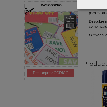
Conse
BASICOSPRO
Plancha sua
para evitar
Envíos
Descubre m
gratis
combínalas
El color pue
Product