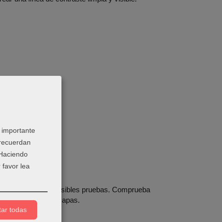
 importante
 recuerdan
 Haciendo
 favor lea
as esquinas y las posibles pruebas. Comprueba
rabajes con varias capas.
ar todas