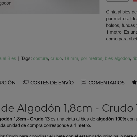
lgodon
Cinta al bies 
por metros. Ide
bolsos, fundas
1 metro. Es una
como para ribet
a al Bies
|
Tags:
costura
crudo
18 mm
por metros
bies algodon
ri
PCIÓN
COSTES DE ENVÍO
COMENTARIOS
 de Algodón 1,8cm - Crudo 
godón 1,8cm - Crudo 13
es una cinta al bies de
algodón 100%
con 
ada unidad de compra corresponde a
1 metro
.
olor Crudo para coordinar el ribete con el estampado principal o para c