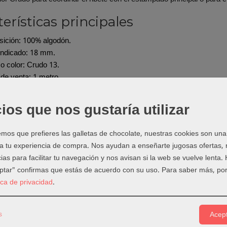
erísticas principales
ición: 100% algodón.
indicado: 18 mm.
o color: Crudo 13.
de venta: 1 metro.
 qué puedes utilizarlo?
ios que nos gustaría utilizar
 escotes, sisas, baberos, bolsos y piezas de patchwork.
márgenes de costura y bordes textiles.
os que prefieres las galletas de chocolate, nuestras cookies son una
un ribete decorativo a prendas y complementos.
 a tu experiencia de compra. Nos ayudan a enseñarte jugosas ofertas,
uir un acabado uniforme en curvas y contornos.
ias para facilitar tu navegación y nos avisan si la web se vuelve lenta.
eptar" confirmas que estás de acuerdo con su uso.
Para saber más, por
calcular la cantidad
tica de privacidad
.
l perímetro que deseas rematar y añade margen para las uniones, l
ancho necesario antes de realizar el pedido, especialmente cuando t
s
Acept