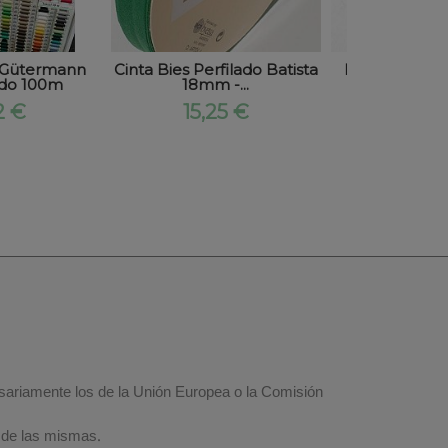
o Gütermann
Cinta Bies Perfilado Batista
Bies de Algod
odo 100m
18mm -...
Granat
2 €
15,25 €
0,55 €
esariamente los de la Unión Europea o la Comisión
 de las mismas.