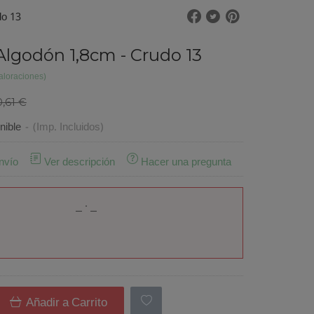
do 13
Algodón 1,8cm - Crudo 13
aloraciones)
0,61 €
nible
-
(Imp. Incluidos)
nvío
Ver descripción
Hacer una pregunta
Añadir a Carrito