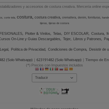
estabilizadores y accesorios de costura creativa. Mercería online e
costura
costura creativa
cremallera
denim
fornituras
os
corte tela
hand
tijeras
tijeras de costura
FESIONALES
Plotter & Vinilos
Telas
DIY ESCOLAR
Costura
M
Cursos On-Line y Guias Descargables
Tejer
Libros y Patrones
Pap
Legal
Política de Privacidad
Condiciones de Compra
Desistir de 
482 (Solo Whatsapp)
|
623191482 (Solo Whatsapp)
|
Tiempo de En
(*) Precios con Impuestos incluidos