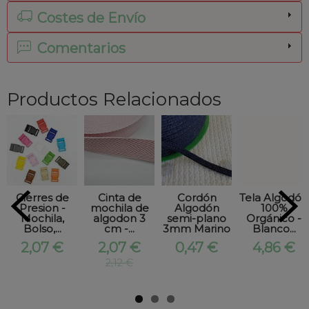
Costes de Envío
Comentarios
Productos Relacionados
Cierres de
Cinta de
Cordón
Tela Algodón
Presion -
mochila de
Algodón
100%
Mochila,
algodon 3
semi-plano
Orgánico -
Bolso,...
cm -...
3mm Marino
Blanco...
2,07 €
2,07 €
0,47 €
4,86 €
2,12 €