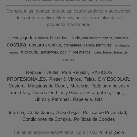
Compra telas, guatas, entretelas, estabilizadores y accesorios
de costura creativa. Mercería online especializada en
proyectos handmade.
algodón
bolsos handmade
18 mm
bolsos
correas para bolsos
corte tela
costura
costura creativa
cremallera
denim
fornituras
handmade
merceria
patchwork
poplin
por metros
jersey
ribete
tijeras
tijeras de
costura
Rebajas - Outlet
Para Regalar
BASICOS
PROFESIONALES
Plotter & Vinilos
Telas
DIY ESCOLAR
Costura
Maquinas de Coser
Mercería
Todo para bolsos y
mochilas
Cursos On-Line y Guias Descargables
Tejer
Libros y Patrones
Papeleria
Kits
Ir arriba
Contáctanos
Aviso Legal
Política de Privacidad
Condiciones de Compra
Políticas de Cookies
| lolabotonagranollers@hotmail.com |
623191482 (Solo