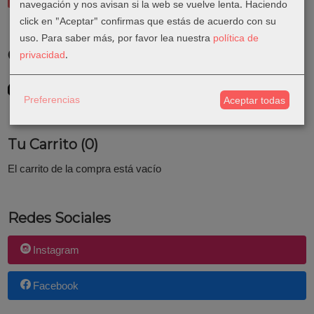
navegación y nos avisan si la web se vuelve lenta. Haciendo
click en "Aceptar" confirmas que estás de acuerdo con su
uso.
Para saber más, por favor lea nuestra
política de
Costes de Envío
privacidad
.
GRATIS *
Consultar Destinos
Preferencias
Aceptar todas
Tu Carrito (0)
El carrito de la compra está vacío
Redes Sociales
Instagram
Facebook