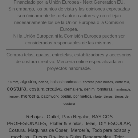
Financiado por la Unión Europea - Next Generation EU.
Sin embargo, los puntos de vista y las opiniones expresadas
son únicamente los del autor o autores y no reflejan
necesariamente los de la Unión Europea o la Comisión
Europea.
Ni la Unión Europea ni la Comisión Europea pueden ser
consideradas responsables de las mismas.
Compra telas, guatas, entretelas, estabilizadores y accesorios
de costura creativa. Mercería online especializada en
proyectos handmade.
algodón
bolsos handmade
18 mm
bolsos
correas para bolsos
corte tela
costura
costura creativa
cremallera
denim
fornituras
handmade
merceria
patchwork
poplin
por metros
jersey
ribete
tijeras
tijeras de
costura
Rebajas - Outlet
Para Regalar
BASICOS
PROFESIONALES
Plotter & Vinilos
Telas
DIY ESCOLAR
Costura
Maquinas de Coser
Mercería
Todo para bolsos y
mochilas
Cursos On-Line y Guias Descargables
Tejer