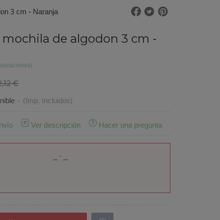
don 3 cm - Naranja
 mochila de algodon 3 cm -
aloraciones)
2,12 €
nible
-
(Imp. Incluidos)
nvío
Ver descripción
Hacer una pregunta