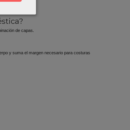
stica?
binación de capas.
 cuerpo y suma el margen necesario para costuras