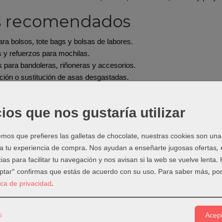
s recomendados
ra bolsos, tote bags y bolsas de labores.
s y refuerzos para mochilas.
 para bandoleras, riñoneras y accesorios.
ión o sustitución de asas desgastadas.
 elegir las fornituras
ios que nos gustaría utilizar
ue el ancho interior de hebillas, reguladores, anillas y mosquetones
ulable puedes combinarla con productos de
Anillas, hebillas y mosqu
os que prefieres las galletas de chocolate, nuestras cookies son una
 a tu experiencia de compra. Nos ayudan a enseñarte jugosas ofertas,
ejo de Laura
ias para facilitar tu navegación y nos avisan si la web se vuelve lenta.
rtar, prueba el largo real sobre el cuerpo y añade margen para doble
eptar" confirmas que estás de acuerdo con su uso.
Para saber más, por
n varias pasadas de costura, especialmente si el bolso o la mochila
tica de privacidad
.
más opciones en
Cinta de Mochila
, completa tu proyecto en
Todo par
s
Acept