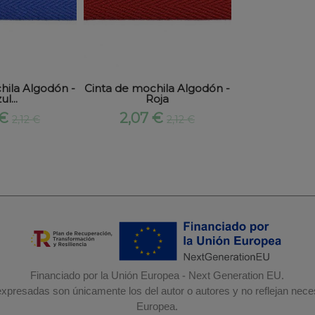
hila Algodón -
Cinta de mochila Algodón -
ul...
Roja
 €
2,07 €
2,12 €
2,12 €
Financiado por la Unión Europea - Next Generation EU.
 expresadas son únicamente los del autor o autores y no reflejan nec
Europea.