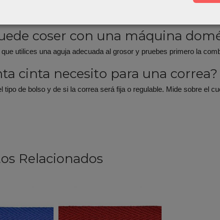
untas frecuentes
uede coser con una máquina domé
 que utilices una aguja adecuada al grosor y pruebes primero la com
ta cinta necesito para una correa?
 tipo de bolso y de si la correa será fija o regulable. Mide sobre el
os Relacionados