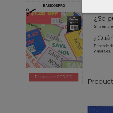
Preg
BASICOSPRO
¿Se p
Envíos
gratis
Sí, siempre
¿Cuán
Depende del
y herrajes.
Product