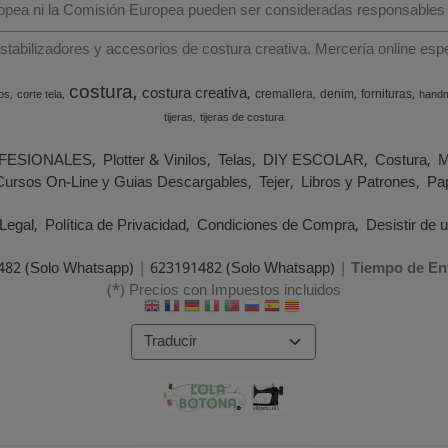
ropea ni la Comisión Europea pueden ser consideradas responsables
estabilizadores y accesorios de costura creativa. Mercería online e
costura
costura creativa
cremallera
denim
fornituras
os
corte tela
hand
tijeras
tijeras de costura
FESIONALES
Plotter & Vinilos
Telas
DIY ESCOLAR
Costura
M
Cursos On-Line y Guias Descargables
Tejer
Libros y Patrones
Pap
Legal
Política de Privacidad
Condiciones de Compra
Desistir de 
482 (Solo Whatsapp)
|
623191482 (Solo Whatsapp)
|
Tiempo de En
(*) Precios con Impuestos incluidos