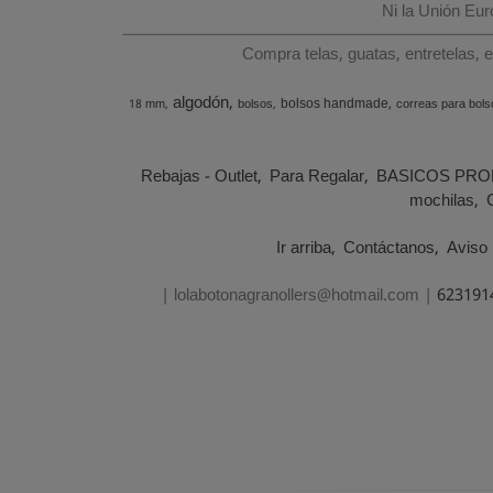
Ni la Unión Eu
Compra telas, guatas, entretelas, 
algodón
bolsos handmade
18 mm
bolsos
correas para bols
Rebajas - Outlet
Para Regalar
BASICOS PRO
mochilas
Ir arriba
Contáctanos
Aviso 
| lolabotonagranollers@hotmail.com |
623191