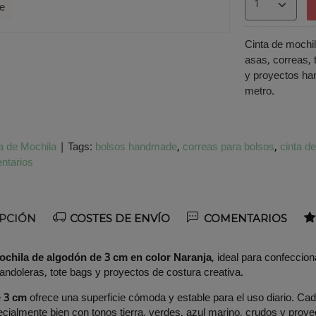
te
Cinta de mochil
asas, correas, 
y proyectos ha
metro.
a de Mochila
|
Tags:
bolsos handmade
correas para bolsos
cinta d
ntarios
PCIÓN
COSTES DE ENVÍO
COMENTARIOS
ochila de algodón de 3 cm en color Naranja
, ideal para confeccion
andoleras, tote bags y proyectos de costura creativa.
e
3 cm
ofrece una superficie cómoda y estable para el uso diario. C
ialmente bien con tonos tierra, verdes, azul marino, crudos y proyect