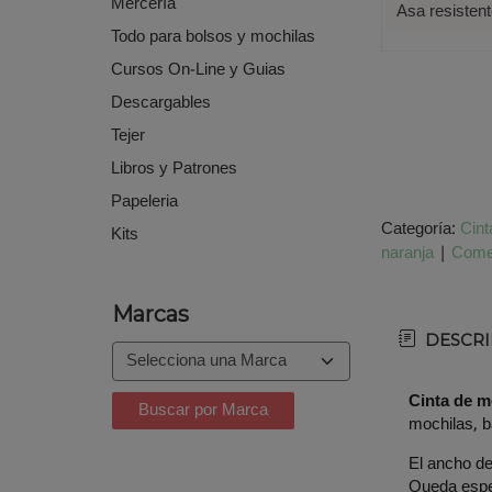
Mercería
Asa resisten
Todo para bolsos y mochilas
Cursos On-Line y Guias
Descargables
Tejer
Libros y Patrones
Papeleria
Categoría:
Cint
Kits
naranja
|
Come
Marcas
DESCRI
Cinta de m
mochilas, b
El ancho d
Queda espec