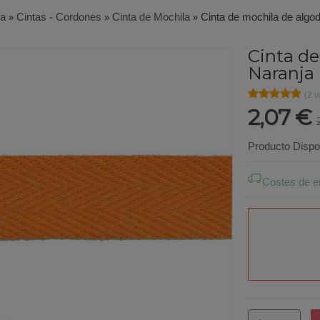
ía
»
Cintas - Cordones
»
Cinta de Mochila
»
Cinta de mochila de algo
Cinta de
Naranja
★★★★★
★★★★★
(2 v
2,07 €
Producto Dispo
Costes de e