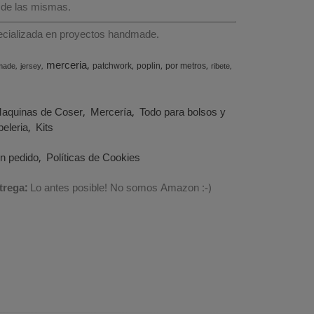
 de las mismas.
specializada en proyectos handmade.
merceria
patchwork
poplin
por metros
made
jersey
ribete
aquinas de Coser
Mercería
Todo para bolsos y
eleria
Kits
un pedido
Políticas de Cookies
trega:
Lo antes posible! No somos Amazon :-)