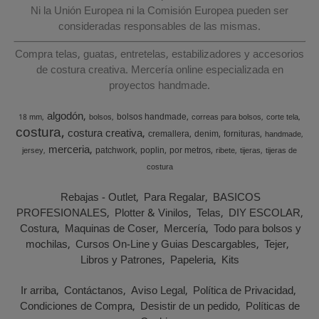
Ni la Unión Europea ni la Comisión Europea pueden ser
consideradas responsables de las mismas.
Compra telas, guatas, entretelas, estabilizadores y accesorios
de costura creativa. Mercería online especializada en
proyectos handmade.
algodón
bolsos handmade
18 mm
bolsos
correas para bolsos
corte tela
costura
costura creativa
cremallera
denim
fornituras
handmade
merceria
patchwork
poplin
por metros
jersey
ribete
tijeras
tijeras de
costura
Rebajas - Outlet
Para Regalar
BASICOS
PROFESIONALES
Plotter & Vinilos
Telas
DIY ESCOLAR
Costura
Maquinas de Coser
Mercería
Todo para bolsos y
mochilas
Cursos On-Line y Guias Descargables
Tejer
Libros y Patrones
Papeleria
Kits
Ir arriba
Contáctanos
Aviso Legal
Política de Privacidad
Condiciones de Compra
Desistir de un pedido
Políticas de