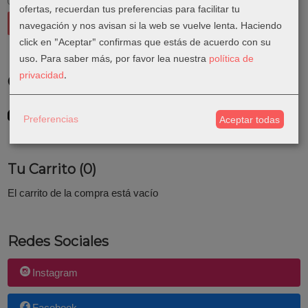
ofertas, recuerdan tus preferencias para facilitar tu
navegación y nos avisan si la web se vuelve lenta. Haciendo
click en "Aceptar" confirmas que estás de acuerdo con su
uso.
Para saber más, por favor lea nuestra
política de
privacidad
.
Costes de Envío
GRATIS *
Preferencias
Consultar Destinos
Aceptar todas
Tu Carrito (0)
El carrito de la compra está vacío
Redes Sociales
Instagram