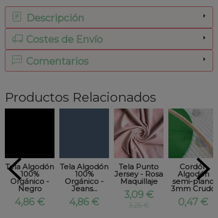
Descripción
Costes de Envío
Comentarios
Productos Relacionados
Tela Algodón
Tela Algodón
Tela Punto
Cordón
100%
100%
Jersey - Rosa
Algodón
Orgánico -
Orgánico -
Maquillaje
semi-plano
Negro
Jeans...
3mm Crudo
3,09 €
4,86 €
4,86 €
0,47 €
3,25 €