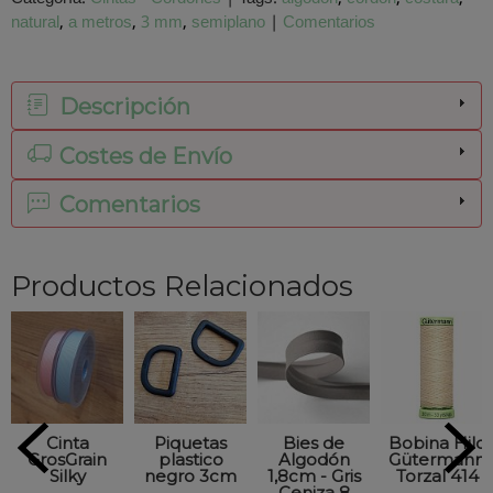
natural
a metros
3 mm
semiplano
|
Comentarios
Descripción
Costes de Envío
Comentarios
Productos Relacionados
Cinta
Piquetas
Bies de
Bobina Hilo
GrosGrain
plastico
Algodón
Gütermann
Silky
negro 3cm
1,8cm - Gris
Torzal 414
Ceniza 8