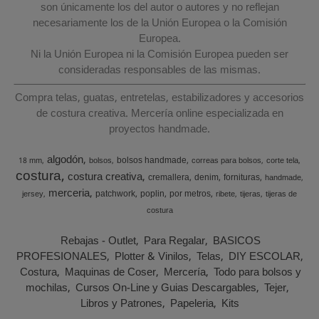
son únicamente los del autor o autores y no reflejan
necesariamente los de la Unión Europea o la Comisión
Europea.
Ni la Unión Europea ni la Comisión Europea pueden ser
consideradas responsables de las mismas.
Compra telas, guatas, entretelas, estabilizadores y accesorios
de costura creativa. Mercería online especializada en
proyectos handmade.
algodón
bolsos handmade
18 mm
bolsos
correas para bolsos
corte tela
costura
costura creativa
cremallera
denim
fornituras
handmade
merceria
patchwork
poplin
por metros
jersey
ribete
tijeras
tijeras de
costura
Rebajas - Outlet
Para Regalar
BASICOS
PROFESIONALES
Plotter & Vinilos
Telas
DIY ESCOLAR
Costura
Maquinas de Coser
Mercería
Todo para bolsos y
mochilas
Cursos On-Line y Guias Descargables
Tejer
Libros y Patrones
Papeleria
Kits