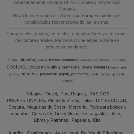
necesariamente los de la Unión Europea o la Comisión
Europea.
Ni la Unión Europea ni la Comisión Europea pueden ser
consideradas responsables de las mismas.
Compra telas, guatas, entretelas, estabilizadores y accesorios
de costura creativa. Mercería online especializada en
proyectos handmade.
algodón
bolsos handmade
18 mm
bolsos
correas para bolsos
corte tela
costura
costura creativa
cremallera
denim
fornituras
handmade
merceria
patchwork
poplin
por metros
jersey
ribete
tijeras
tijeras de
costura
Rebajas - Outlet
Para Regalar
BASICOS
PROFESIONALES
Plotter & Vinilos
Telas
DIY ESCOLAR
Costura
Maquinas de Coser
Mercería
Todo para bolsos y
mochilas
Cursos On-Line y Guias Descargables
Tejer
Libros y Patrones
Papeleria
Kits
Ir arriba
Contáctanos
Aviso Legal
Política de Privacidad