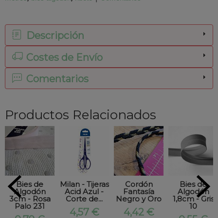
Descripción
Costes de Envío
Comentarios
Productos Relacionados
Bies de
Milan - Tijeras
Cordón
Bies de
Algodón
Acid Azul -
Fantasía
Algodón
3cm - Rosa
Corte de...
Negro y Oro
1,8cm - Gris
Palo 231
10
4,57 €
4,42 €