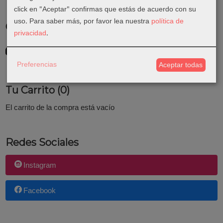
click en "Aceptar" confirmas que estás de acuerdo con su
uso.
Para saber más, por favor lea nuestra
política de
Costes de Envío
privacidad
.
GRATIS *
Consultar Destinos
Preferencias
Aceptar todas
Tu Carrito (0)
El carrito de la compra está vacío
Redes Sociales
Instagram
Facebook