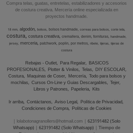
Compra telas, guatas, entretelas, estabilizadores y accesorios
de costura creativa. Mercería online especializada en
proyectos handmade.
algodón
bolsos handmade
18 mm
bolsos
correas para bolsos
corte tela
costura
costura creativa
cremallera
denim
fornituras
handmade
merceria
patchwork
poplin
por metros
jersey
ribete
tijeras
tijeras de
costura
Rebajas - Outlet
Para Regalar
BASICOS
PROFESIONALES
Plotter & Vinilos
Telas
DIY ESCOLAR
Costura
Maquinas de Coser
Mercería
Todo para bolsos y
mochilas
Cursos On-Line y Guias Descargables
Tejer
Libros y Patrones
Papeleria
Kits
Ir arriba
Contáctanos
Aviso Legal
Política de Privacidad
Condiciones de Compra
Políticas de Cookies
| lolabotonagranollers@hotmail.com |
623191482 (Solo
Whatsapp)
|
623191482 (Solo Whatsapp)
|
Tiempo de