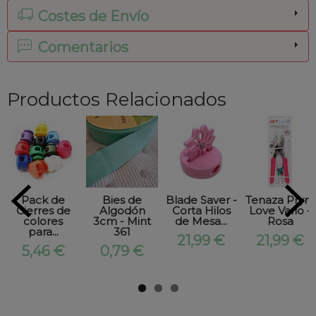
Costes de Envío
Comentarios
Productos Relacionados
Pack de
Bies de
Blade Saver -
Tenaza Prym
Cierres de
Algodón
Corta Hilos
Love Vario -
colores
3cm - Mint
de Mesa...
Rosa
para...
361
21,99 €
21,99 €
5,46 €
0,79 €