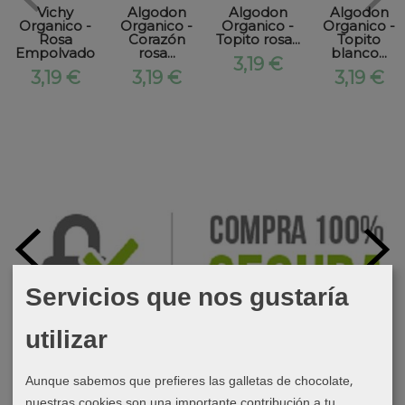
Vichy
Algodon
Algodon
Algodon
Organico -
Organico -
Organico -
Organico -
Rosa
Corazón
Topito rosa...
Topito
Empolvado
rosa...
blanco...
3,19 €
3,19 €
3,19 €
3,19 €
Servicios que nos gustaría
utilizar
Aunque sabemos que prefieres las galletas de chocolate,
nuestras cookies son una importante contribución a tu