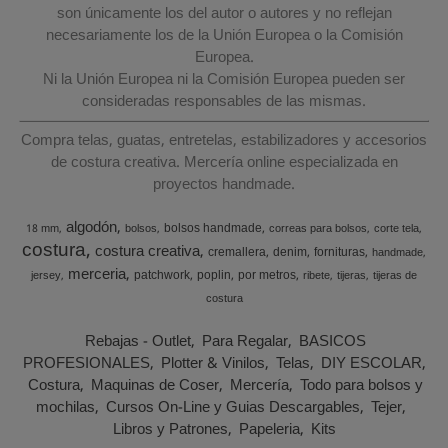
son únicamente los del autor o autores y no reflejan
necesariamente los de la Unión Europea o la Comisión
Europea.
Ni la Unión Europea ni la Comisión Europea pueden ser
consideradas responsables de las mismas.
Compra telas, guatas, entretelas, estabilizadores y accesorios
de costura creativa. Mercería online especializada en
proyectos handmade.
algodón
bolsos handmade
18 mm
bolsos
correas para bolsos
corte tela
costura
costura creativa
cremallera
denim
fornituras
handmade
merceria
patchwork
poplin
por metros
jersey
ribete
tijeras
tijeras de
costura
Rebajas - Outlet
Para Regalar
BASICOS
PROFESIONALES
Plotter & Vinilos
Telas
DIY ESCOLAR
Costura
Maquinas de Coser
Mercería
Todo para bolsos y
mochilas
Cursos On-Line y Guias Descargables
Tejer
Libros y Patrones
Papeleria
Kits