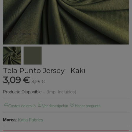
Punto jersey liso
Tela Punto Jersey - Kaki
3,09 €
3,25 €
Producto Disponible
-
(Imp. Incluidos)
Costes de envío
Ver descripción
Hacer pregunta
Marca
:
Katia Fabrics