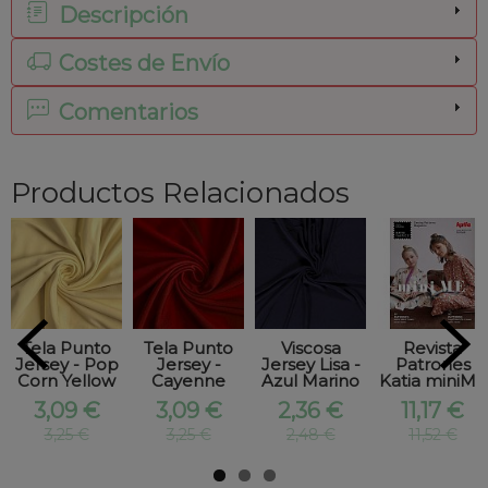
Descripción
Costes de Envío
Comentarios
Productos Relacionados
Tela Punto
Tela Punto
Viscosa
Revista
Jersey - Pop
Jersey -
Jersey Lisa -
Patrones
Corn Yellow
Cayenne
Azul Marino
Katia miniME
3,09 €
3,09 €
2,36 €
11,17 €
3,25 €
3,25 €
2,48 €
11,52 €