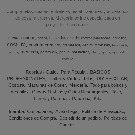
consideradas responsables de las mismas.
Compra telas, guatas, entretelas, estabilizadores y accesorios
de costura creativa. Mercería online especializada en
proyectos handmade.
algodón
bolsos handmade
18 mm
bolsos
correas para bolsos
corte tela
costura
costura creativa
cremallera
denim
fornituras
handmade
merceria
patchwork
poplin
por metros
jersey
ribete
tijeras
tijeras de
costura
Rebajas - Outlet
Para Regalar
BASICOS
PROFESIONALES
Plotter & Vinilos
Telas
DIY ESCOLAR
Costura
Maquinas de Coser
Mercería
Todo para bolsos y
mochilas
Cursos On-Line y Guias Descargables
Tejer
Libros y Patrones
Papeleria
Kits
Ir arriba
Contáctanos
Aviso Legal
Política de Privacidad
Condiciones de Compra
Desistir de un pedido
Políticas de
Cookies