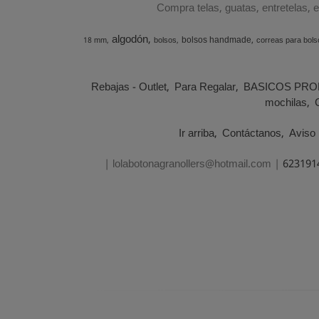
Compra telas, guatas, entretelas, 
algodón
bolsos handmade
18 mm
bolsos
correas para bols
Rebajas - Outlet
Para Regalar
BASICOS PRO
mochilas
Ir arriba
Contáctanos
Aviso 
| lolabotonagranollers@hotmail.com |
623191