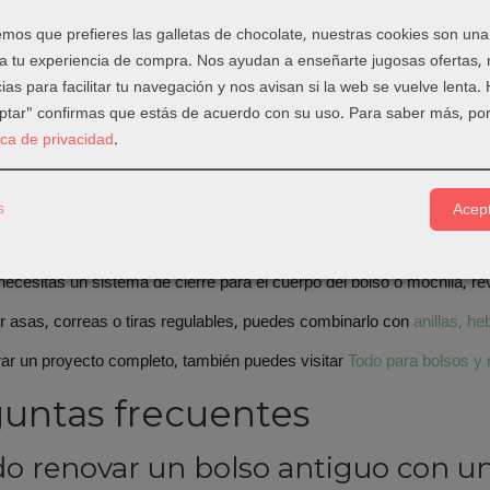
a bien los puntos de anclaje para que soporten el uso diario.
os que prefieres las galletas de chocolate, nuestras cookies son una
ejo de Laura
 a tu experiencia de compra. Nos ayudan a enseñarte jugosas ofertas,
ias para facilitar tu navegación y nos avisan si la web se vuelve lenta.
orrea cambia completamente cómo se usa un bolso. Antes de decidir,
eptar" confirmas que estás de acuerdo con su uso.
Para saber más, por
 escoge materiales cómodos para ese uso.
tica de privacidad
.
uctos relacionados
s
Acept
to forma parte de nuestra categoría de
fornituras y cierres
, donde re
y accesorios handmade.
necesitas un sistema de cierre para el cuerpo del bolso o mochila, r
 asas, correas o tiras regulables, puedes combinarlo con
anillas, h
ar un proyecto completo, también puedes visitar
Todo para bolsos y
untas frecuentes
o renovar un bolso antiguo con u