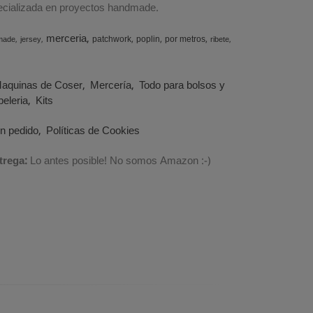
specializada en proyectos handmade.
merceria
patchwork
poplin
por metros
made
jersey
ribete
aquinas de Coser
Mercería
Todo para bolsos y
eleria
Kits
un pedido
Políticas de Cookies
trega:
Lo antes posible! No somos Amazon :-)