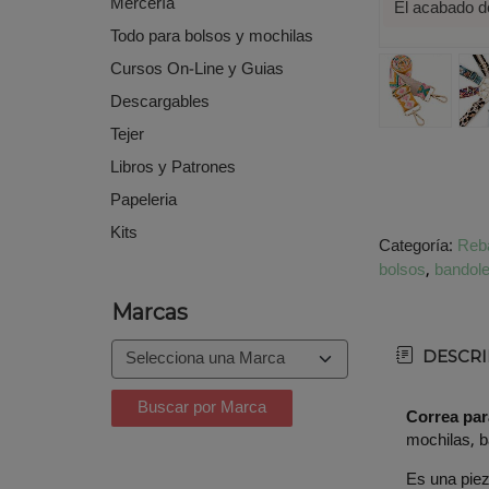
Mercería
El acabado d
Todo para bolsos y mochilas
Cursos On-Line y Guias
Descargables
Tejer
Libros y Patrones
Papeleria
Kits
Categoría:
Reba
bolsos
bandol
Marcas
DESCRI
Correa pa
mochilas, 
Es una piez