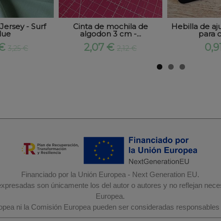
Jersey - Surf
Cinta de mochila de
Hebilla de aj
lue
algodon 3 cm -...
para ci
 €
2,07 €
0,9
3,25 €
2,12 €
Financiado por la Unión Europea - Next Generation EU.
 expresadas son únicamente los del autor o autores y no reflejan nec
Europea.
ropea ni la Comisión Europea pueden ser consideradas responsables