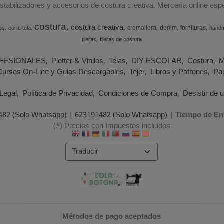
estabilizadores y accesorios de costura creativa. Mercería online e
costura
costura creativa
cremallera
denim
fornituras
os
corte tela
hand
tijeras
tijeras de costura
FESIONALES
Plotter & Vinilos
Telas
DIY ESCOLAR
Costura
M
Cursos On-Line y Guias Descargables
Tejer
Libros y Patrones
Pap
Legal
Política de Privacidad
Condiciones de Compra
Desistir de 
482 (Solo Whatsapp)
|
623191482 (Solo Whatsapp)
|
Tiempo de En
(*) Precios con Impuestos incluidos
Métodos de pago aceptados