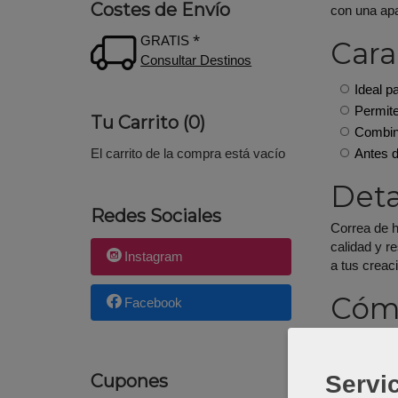
Costes de Envío
con una ap
GRATIS *
Cara
Consultar Destinos
Ideal p
Permite
Tu Carrito (0)
Combina
Antes d
El carrito de la compra está vacío
Deta
Redes Sociales
Correa de h
calidad y r
Instagram
a tus creac
Cómo
Facebook
Comprue
Revisa 
Servic
Cupones
Present