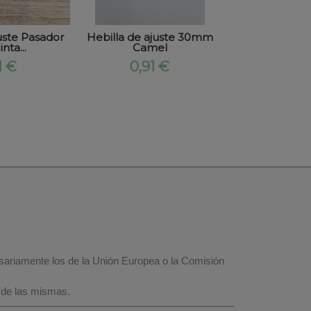
uste Pasador
Hebilla de ajuste 30mm
Snaps 12mm
nta...
Camel
3,59
1 €
0,91 €
esariamente los de la Unión Europea o la Comisión
 de las mismas.