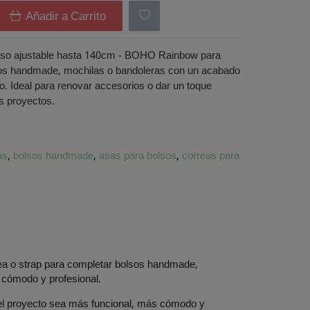
Añadir a Carrito
lso ajustable hasta 140cm - BOHO Rainbow para
os handmade, mochilas o bandoleras con un acabado
. Ideal para renovar accesorios o dar un toque
us proyectos.
as
bolsos handmade
asas para bolsos
correas para
ea o strap para completar bolsos handmade,
cómodo y profesional.
 el proyecto sea más funcional, más cómodo y