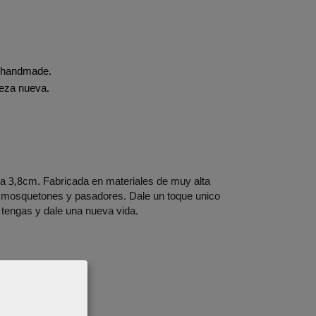
s handmade.
ieza nueva.
ta 3,8cm. Fabricada en materiales de muy alta
con mosquetones y pasadores. Dale un toque unico
 tengas y dale una nueva vida.
.