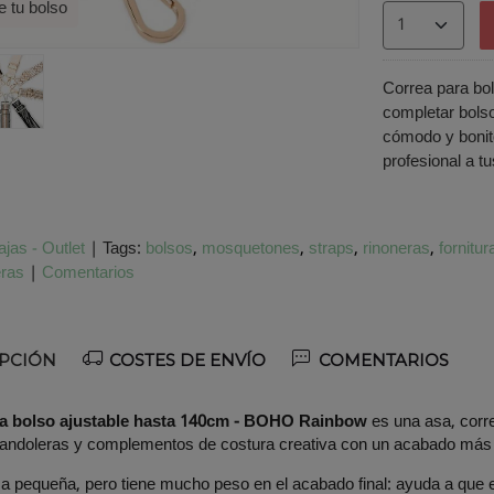
e tu bolso
Correa para bo
completar bols
cómodo y bonito
profesional a t
jas - Outlet
|
Tags:
bolsos
mosquetones
straps
rinoneras
fornitur
eras
|
Comentarios
PCIÓN
COSTES DE ENVÍO
COMENTARIOS
ra bolso ajustable hasta 140cm - BOHO Rainbow
es una asa, corr
bandoleras y complementos de costura creativa con un acabado más 
a pequeña, pero tiene mucho peso en el acabado final: ayuda a que