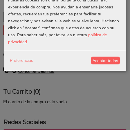
nuestras cookies son una importante contribución a tu
Marcas
experiencia de compra. Nos ayudan a enseñarte jugosas
ofertas, recuerdan tus preferencias para facilitar tu
navegación y nos avisan si la web se vuelve lenta. Haciendo
click en "Aceptar" confirmas que estás de acuerdo con su
uso.
Para saber más, por favor lea nuestra
política de
privacidad
.
Costes de Envío
Preferencias
Aceptar todas
GRATIS *
Consultar Destinos
Tu Carrito (0)
El carrito de la compra está vacío
Redes Sociales