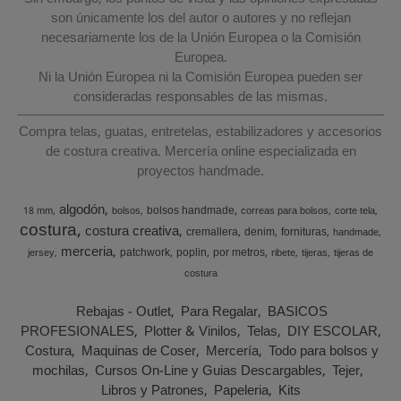
son únicamente los del autor o autores y no reflejan
necesariamente los de la Unión Europea o la Comisión
Europea.
Ni la Unión Europea ni la Comisión Europea pueden ser
consideradas responsables de las mismas.
Compra telas, guatas, entretelas, estabilizadores y accesorios
de costura creativa. Mercería online especializada en
proyectos handmade.
algodón
bolsos handmade
18 mm
bolsos
correas para bolsos
corte tela
costura
costura creativa
cremallera
denim
fornituras
handmade
merceria
patchwork
poplin
por metros
jersey
ribete
tijeras
tijeras de
costura
Rebajas - Outlet
Para Regalar
BASICOS
PROFESIONALES
Plotter & Vinilos
Telas
DIY ESCOLAR
Costura
Maquinas de Coser
Mercería
Todo para bolsos y
mochilas
Cursos On-Line y Guias Descargables
Tejer
Libros y Patrones
Papeleria
Kits