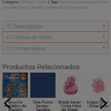
Categoría:
Rebajas - Outlet
|
Tags:
handmade
bordado
punto de
cruz
decoracion
bastidor rectangular
|
Comentarios
Descripción
Costes de Envío
Comentarios
Productos Relacionados
Broche
Tela Punto
Blade Saver -
Snaps 12mm
metálico de
Jersey -
Corta Hilos
- Rosa Bebé
presión
Skydive
de Mesa...