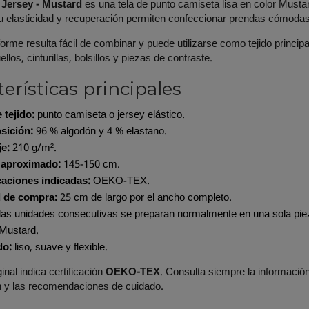
 Jersey - Mustard
es una tela de punto camiseta lisa en color Must
Su elasticidad y recuperación permiten confeccionar prendas cómoda
iforme resulta fácil de combinar y puede utilizarse como tejido princ
los, cinturillas, bolsillos y piezas de contraste.
erísticas principales
 tejido:
punto camiseta o jersey elástico.
ición:
96 % algodón y 4 % elastano.
e:
210 g/m².
aproximado:
145-150 cm.
caciones indicadas:
OEKO-TEX.
 de compra:
25 cm de largo por el ancho completo.
las unidades consecutivas se preparan normalmente en una sola piez
Mustard.
do:
liso, suave y flexible.
ginal indica certificación
OEKO-TEX
. Consulta siempre la información
ón y las recomendaciones de cuidado.