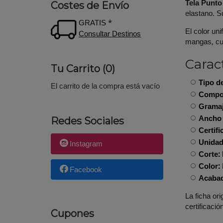
Tela Punto
Costes de Envío
elastano. 
GRATIS *
El color un
Consultar Destinos
mangas, cuel
Caract
Tu Carrito (0)
Tipo de
El carrito de la compra está vacío
Compos
Gramaj
Ancho 
Redes Sociales
Certifi
Unidad
Instagram
Corte:
Color:
Facebook
Acaba
La ficha ori
certificaci
Cupones