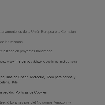
esariamente los de la Unión Europea o la Comisión
 de las mismas.
specializada en proyectos handmade.
merceria
patchwork
poplin
por metros
made
jersey
ribete
aquinas de Coser
Mercería
Todo para bolsos y
eleria
Kits
un pedido
Políticas de Cookies
trega:
Lo antes posible! No somos Amazon :-)