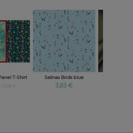
anel T-Shirt
Salinas Birds blue
Tela Punto Je
€
3,83 €
3,09 
17,58 €