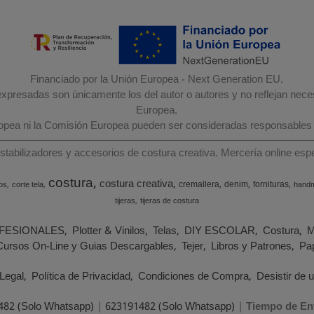
Financiado por la Unión Europea - Next Generation EU.
 expresadas son únicamente los del autor o autores y no reflejan nec
Europea.
ropea ni la Comisión Europea pueden ser consideradas responsables
estabilizadores y accesorios de costura creativa. Mercería online e
costura
costura creativa
cremallera
denim
fornituras
os
corte tela
hand
tijeras
tijeras de costura
FESIONALES
Plotter & Vinilos
Telas
DIY ESCOLAR
Costura
M
Cursos On-Line y Guias Descargables
Tejer
Libros y Patrones
Pap
Legal
Política de Privacidad
Condiciones de Compra
Desistir de 
482 (Solo Whatsapp)
|
623191482 (Solo Whatsapp)
|
Tiempo de En