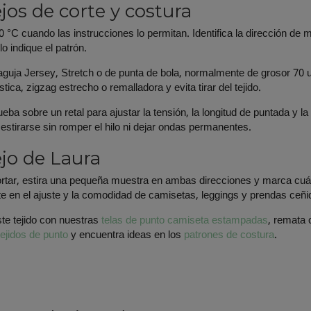
jos de corte y costura
0 °C cuando las instrucciones lo permitan. Identifica la dirección de 
o indique el patrón.
 aguja Jersey, Stretch o de punta de bola, normalmente de grosor 70
tica, zigzag estrecho o remalladora y evita tirar del tejido.
eba sobre un retal para ajustar la tensión, la longitud de puntada y l
estirarse sin romper el hilo ni dejar ondas permanentes.
jo de Laura
rtar, estira una pequeña muestra en ambas direcciones y marca cuál t
e en el ajuste y la comodidad de camisetas, leggings y prendas ceñi
te tejido con nuestras
telas de punto camiseta estampadas
, remata 
tejidos de punto
y encuentra ideas en los
patrones de costura
.