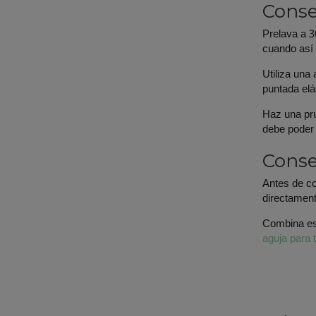
Conse
Prelava a 3
cuando así l
Utiliza una
puntada elás
Haz una pru
debe poder 
Conse
Antes de co
directament
Combina es
aguja para 