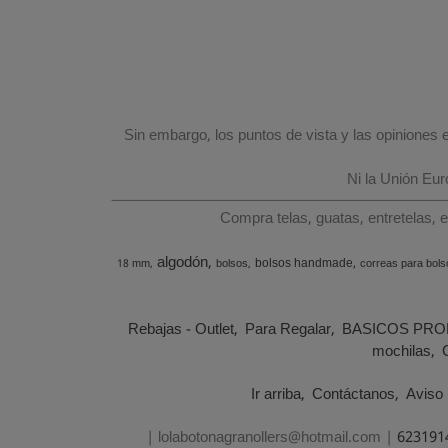
Sin embargo, los puntos de vista y las opiniones
Ni la Unión Eu
Compra telas, guatas, entretelas, 
algodón
bolsos handmade
18 mm
bolsos
correas para bols
Rebajas - Outlet
Para Regalar
BASICOS PRO
mochilas
Ir arriba
Contáctanos
Aviso 
| lolabotonagranollers@hotmail.com |
623191