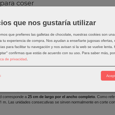
 para coser
as, tops y prendas básicas de manga corta o larga.
s, faldas y conjuntos de punto.
ios que nos gustaría utilizar
s, camisones y ropa de descanso.
s, pantalones cómodos y ropa infantil.
os que prefieres las galletas de chocolate, nuestras cookies son una
, mangas, bolsillos y piezas coordinadas con jersey estampado.
 a tu experiencia de compra. Nos ayudan a enseñarte jugosas ofertas,
ias para facilitar tu navegación y nos avisan si la web se vuelve lenta.
combinar este color
eptar" confirmas que estás de acuerdo con su uso.
Para saber más, por
tard puede utilizarse como protagonista o para coordinar un estampa
tica de privacidad
.
 de ambos tejidos, ya que dos telas visualmente similares pueden co
 pueden variar ligeramente según la pantalla y la tintada. Para conf
s
Acept
, compra suficiente cantidad de una misma partida.
comprar esta tela
d corresponde a
25 cm de largo por el ancho completo
. Como refe
1 m. Las unidades consecutivas se sirven normalmente en corte conti