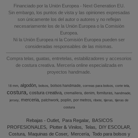
Financiado por la Unión Europea - Next Generation EU.
Sin embargo, los puntos de vista y las opiniones expresadas
son únicamente los del autor o autores y no reflejan
necesariamente los de la Unión Europea o la Comisión
Europea.
Ni la Unión Europea ni la Comisión Europea pueden ser
consideradas responsables de las mismas.
Compra telas, guatas, entretelas, estabilizadores y accesorios
de costura creativa. Mercería online especializada en
proyectos handmade.
algodón
bolsos handmade
18 mm
bolsos
correas para bolsos
corte tela
costura
costura creativa
cremallera
denim
fornituras
handmade
merceria
patchwork
poplin
por metros
jersey
ribete
tijeras
tijeras de
costura
Rebajas - Outlet
Para Regalar
BASICOS
PROFESIONALES
Plotter & Vinilos
Telas
DIY ESCOLAR
Costura
Maquinas de Coser
Mercería
Todo para bolsos y