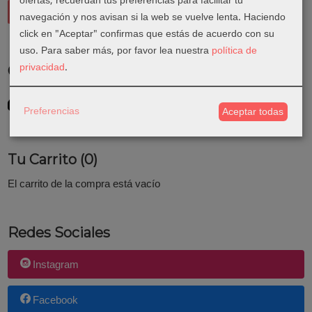
ofertas, recuerdan tus preferencias para facilitar tu
navegación y nos avisan si la web se vuelve lenta. Haciendo
click en "Aceptar" confirmas que estás de acuerdo con su
uso.
Para saber más, por favor lea nuestra
política de
privacidad
.
Costes de Envío
GRATIS *
Consultar Destinos
Preferencias
Aceptar todas
Tu Carrito (0)
El carrito de la compra está vacío
Redes Sociales
Instagram
Facebook