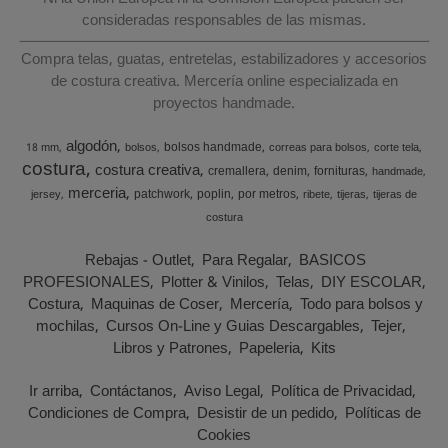
consideradas responsables de las mismas.
Compra telas, guatas, entretelas, estabilizadores y accesorios
de costura creativa. Mercería online especializada en
proyectos handmade.
algodón
bolsos handmade
18 mm
bolsos
correas para bolsos
corte tela
costura
costura creativa
cremallera
denim
fornituras
handmade
merceria
patchwork
poplin
por metros
jersey
ribete
tijeras
tijeras de
costura
Rebajas - Outlet
Para Regalar
BASICOS
PROFESIONALES
Plotter & Vinilos
Telas
DIY ESCOLAR
Costura
Maquinas de Coser
Mercería
Todo para bolsos y
mochilas
Cursos On-Line y Guias Descargables
Tejer
Libros y Patrones
Papeleria
Kits
Ir arriba
Contáctanos
Aviso Legal
Política de Privacidad
Condiciones de Compra
Desistir de un pedido
Políticas de
Cookies