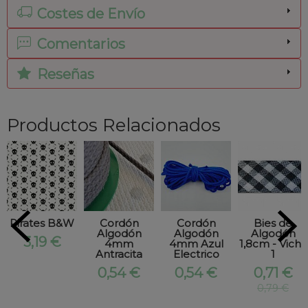
Costes de Envío
Comentarios
Reseñas
Productos Relacionados
Pirates B&W
Cordón
Cordón
Bies de
Algodón
Algodón
Algodón
3,19 €
4mm
4mm Azul
1,8cm - Vichy
Antracita
Electrico
1
0,54 €
0,54 €
0,71 €
0,79 €