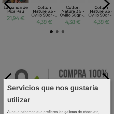
La banda de
Cotton
Cotton
Cotton
Pica Pau
Nature 3.5 -
Nature 3.5 -
Nature 3.5 -
Ovillo 50gr -...
Ovillo 50gr -...
Ovillo 50gr -...
21,94 €
4,38 €
4,38 €
4,38 €
Servicios que nos gustaría
utilizar
Aunque sabemos que prefieres las galletas de chocolate,