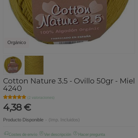
Orgánico
Cotton Nature 3.5 - Ovillo 50gr - Miel
4240
★★★★★
★★★★★
(2 valoraciones)
4,38 €
Producto Disponible
-
(Imp. Incluidos)
Costes de envío
Ver descripción
Hacer pregunta