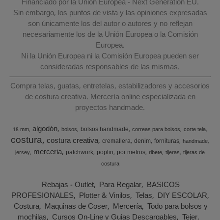
Financiado por la Unión Europea - Next Generation EU.
Sin embargo, los puntos de vista y las opiniones expresadas
son únicamente los del autor o autores y no reflejan
necesariamente los de la Unión Europea o la Comisión
Europea.
Ni la Unión Europea ni la Comisión Europea pueden ser
consideradas responsables de las mismas.
Compra telas, guatas, entretelas, estabilizadores y accesorios
de costura creativa. Mercería online especializada en
proyectos handmade.
algodón
bolsos handmade
18 mm
bolsos
correas para bolsos
corte tela
costura
costura creativa
cremallera
denim
fornituras
handmade
merceria
patchwork
poplin
por metros
jersey
ribete
tijeras
tijeras de
costura
Rebajas - Outlet
Para Regalar
BASICOS
PROFESIONALES
Plotter & Vinilos
Telas
DIY ESCOLAR
Costura
Maquinas de Coser
Mercería
Todo para bolsos y
mochilas
Cursos On-Line y Guias Descargables
Tejer