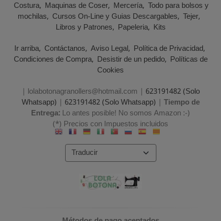
Costura
Maquinas de Coser
Mercería
Todo para bolsos y
mochilas
Cursos On-Line y Guias Descargables
Tejer
Libros y Patrones
Papeleria
Kits
Ir arriba
Contáctanos
Aviso Legal
Política de Privacidad
Condiciones de Compra
Desistir de un pedido
Políticas de
Cookies
| lolabotonagranollers@hotmail.com |
623191482 (Solo
Whatsapp)
|
623191482 (Solo Whatsapp)
|
Tiempo de
Entrega:
Lo antes posible! No somos Amazon :-)
(*) Precios con Impuestos incluidos
Métodos de pago aceptados