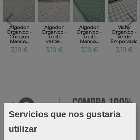
Algodon
Algodon
Algodon
Vichy
Organico -
Organico -
Organico -
Organico -
Corazon
Topito
Topito
Verde
blanco...
verde...
blanco...
Empolvado
3,19 €
3,19 €
3,19 €
3,19 €
Servicios que nos gustaría
utilizar