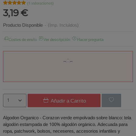
★★★★★
★★★★★
(1 valoraciones)
3,19 €
Producto Disponible
-
(Imp. Incluidos)
Costes de envío
Ver descripción
Hacer pregunta
Añadir a Carrito
Algodon Organico - Corazon verde empolvado sobre blanco: tela
algodón estampada de 100% algodón orgánico. Adecuada para
ropa, patchwork, bolsos, neceseres, accesorios infantiles y