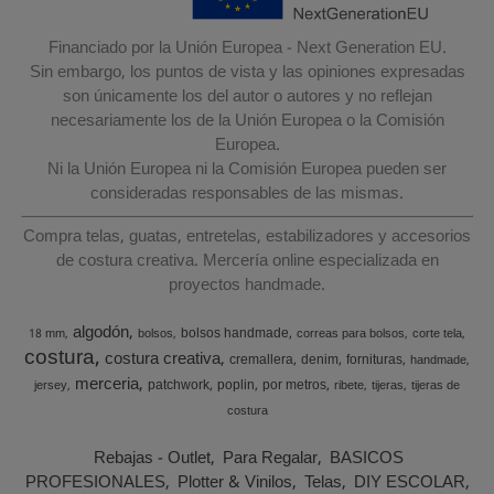
Financiado por la Unión Europea - Next Generation EU.
Sin embargo, los puntos de vista y las opiniones expresadas
son únicamente los del autor o autores y no reflejan
necesariamente los de la Unión Europea o la Comisión
Europea.
Ni la Unión Europea ni la Comisión Europea pueden ser
consideradas responsables de las mismas.
Compra telas, guatas, entretelas, estabilizadores y accesorios
de costura creativa. Mercería online especializada en
proyectos handmade.
algodón
bolsos handmade
18 mm
bolsos
correas para bolsos
corte tela
costura
costura creativa
cremallera
denim
fornituras
handmade
merceria
patchwork
poplin
por metros
jersey
ribete
tijeras
tijeras de
costura
Rebajas - Outlet
Para Regalar
BASICOS
PROFESIONALES
Plotter & Vinilos
Telas
DIY ESCOLAR