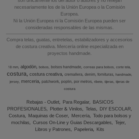
son únicamente los del autor o autores y no reflejan
necesariamente los de la Unión Europea o la Comisión
Europea.
Ni la Unión Europea ni la Comisión Europea pueden ser
consideradas responsables de las mismas.
Compra telas, guatas, entretelas, estabilizadores y accesorios
de costura creativa. Mercería online especializada en
proyectos handmade.
algodón
bolsos handmade
18 mm
bolsos
correas para bolsos
corte tela
costura
costura creativa
cremallera
denim
fornituras
handmade
merceria
patchwork
poplin
por metros
jersey
ribete
tijeras
tijeras de
costura
Rebajas - Outlet
Para Regalar
BASICOS
PROFESIONALES
Plotter & Vinilos
Telas
DIY ESCOLAR
Costura
Maquinas de Coser
Mercería
Todo para bolsos y
mochilas
Cursos On-Line y Guias Descargables
Tejer
Libros y Patrones
Papeleria
Kits