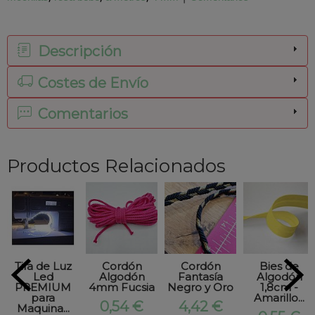
Descripción
Costes de Envío
Comentarios
Productos Relacionados
Tira de Luz
Cordón
Cordón
Bies de
Led
Algodón
Fantasía
Algodón
PREMIUM
4mm Fucsia
Negro y Oro
1,8cm -
para
Amarillo...
0,54 €
4,42 €
Maquina...