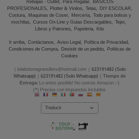
Rebajas - Outlet
Para Regalar
BASICOS
PROFESIONALES
Plotter & Vinilos
Telas
DIY ESCOLAR
Costura
Maquinas de Coser
Mercería
Todo para bolsos y
mochilas
Cursos On-Line y Guias Descargables
Tejer
Libros y Patrones
Papeleria
Kits
Ir arriba
Contáctanos
Aviso Legal
Política de Privacidad
Condiciones de Compra
Desistir de un pedido
Políticas de
Cookies
| lolabotonagranollers@hotmail.com |
623191482 (Solo
Whatsapp)
|
623191482 (Solo Whatsapp)
|
Tiempo de
Entrega:
Lo antes posible! No somos Amazon :-)
(*) Precios con Impuestos incluidos