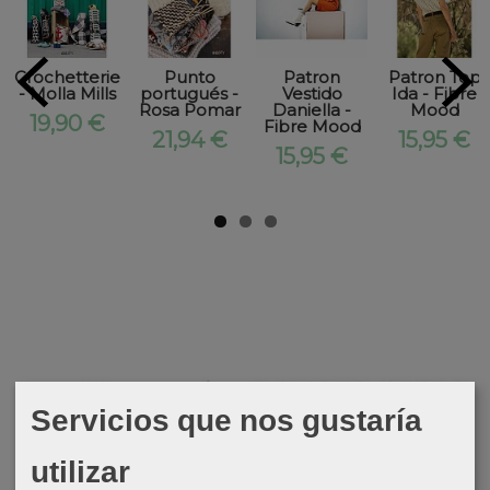
Crochetterie
Punto
Patron
Patron Top
- Molla Mills
portugués -
Vestido
Ida - Fibre
Rosa Pomar
Daniella -
Mood
19,90 €
Fibre Mood
21,94 €
15,95 €
15,95 €
Servicios que nos gustaría
utilizar