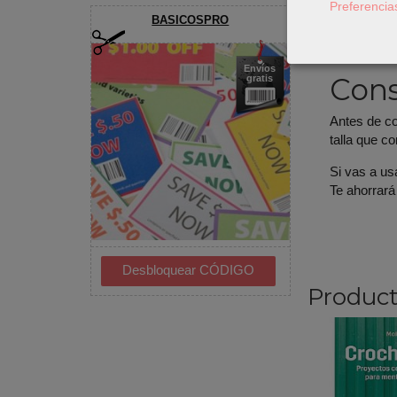
Preferencia
BASICOSPRO
Para comple
botones, ci
Envíos
Cons
gratis
Antes de cor
talla que c
Si vas a us
Te ahorrará
Product