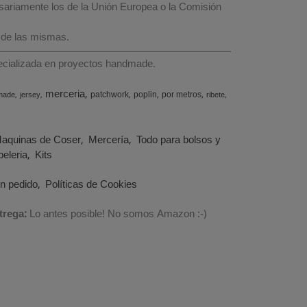
esariamente los de la Unión Europea o la Comisión
 de las mismas.
specializada en proyectos handmade.
merceria
patchwork
poplin
por metros
made
jersey
ribete
aquinas de Coser
Mercería
Todo para bolsos y
eleria
Kits
un pedido
Políticas de Cookies
trega:
Lo antes posible! No somos Amazon :-)