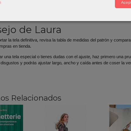
s
Acept
tar el proyecto puedes revisar nuestras categorías de
Patrones
y
C
erres, cintas y accesorios de costura según lo que necesite la prenda
ejo de Laura
tar la tela definitiva, revisa la tabla de medidas del patrón y compara
ompras en tienda.
ar una tela especial o tienes dudas con el ajuste, haz primero una pru
 disgustos y podrás ajustar largo, ancho y caída antes de coser la ver
os Relacionados