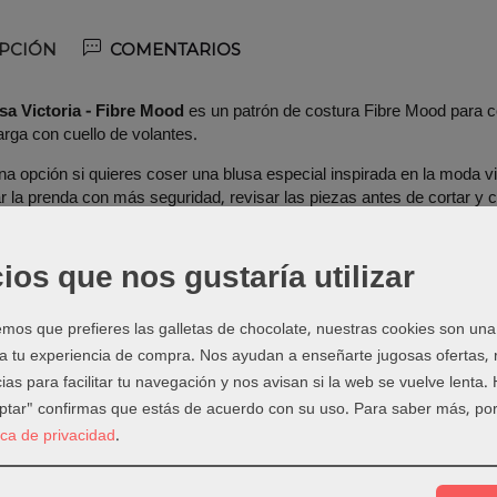
PCIÓN
COMENTARIOS
sa Victoria - Fibre Mood
es un patrón de costura Fibre Mood para c
rga con cuello de volantes.
a opción si quieres coser una blusa especial inspirada en la moda vi
ar la prenda con más seguridad, revisar las piezas antes de cortar 
lles del patrón
ios que nos gustaría utilizar
o:
patrón de costura Fibre Mood.
Tallas 32 - 54.
os que prefieres las galletas de chocolate, nuestras cookies son una
to:
blusa romantica de manga larga con cuello de volantes.
 a tu experiencia de compra. Nos ayudan a enseñarte jugosas ofertas,
recomendadas:
tela bordada, algodon, voile, batista, popelin fino o teji
ias para facilitar tu navegación y nos avisan si la web se vuelve lenta.
eptar" confirmas que estás de acuerdo con su uso.
Para saber más, por
 qué proyectos encaja
tica de privacidad
.
 encaja muy bien si buscas una prenda handmade con personalidad, 
y crear ropa a tu medida.