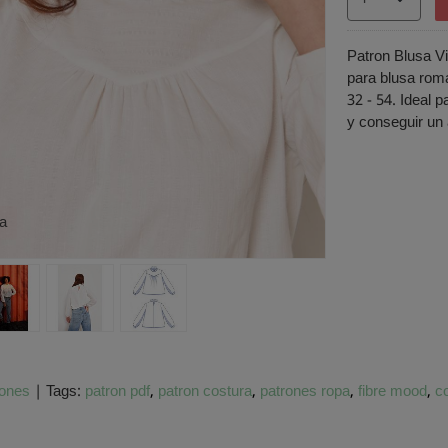
Patron Blusa Vi
para blusa roma
32 - 54. Ideal 
y conseguir un
a
rones
|
Tags:
patron pdf
patron costura
patrones ropa
fibre mood
c