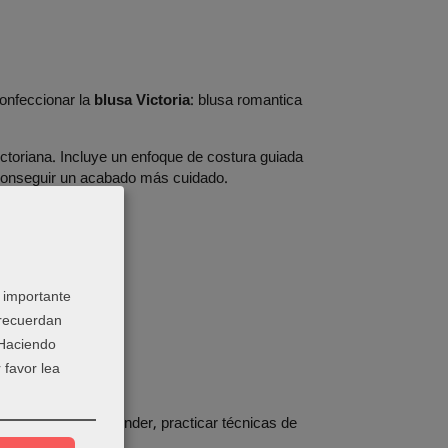
onfeccionar la
blusa Victoria
: blusa romantica
ctoriana. Incluye un enfoque de costura guiada
y conseguir un acabado más cuidado.
 importante
 recuerdan
dos ligeros.
 Haciendo
 favor lea
pensada para aprender, practicar técnicas de