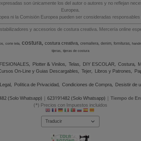
 expresadas son únicamente los del autor o autores y no reflejan nec
Europea.
ropea ni la Comisión Europea pueden ser consideradas responsables
estabilizadores y accesorios de costura creativa. Mercería online e
costura
costura creativa
cremallera
denim
fornituras
os
corte tela
hand
tijeras
tijeras de costura
FESIONALES
Plotter & Vinilos
Telas
DIY ESCOLAR
Costura
M
Cursos On-Line y Guias Descargables
Tejer
Libros y Patrones
Pap
Legal
Política de Privacidad
Condiciones de Compra
Desistir de 
482 (Solo Whatsapp)
|
623191482 (Solo Whatsapp)
|
Tiempo de En
(*) Precios con Impuestos incluidos