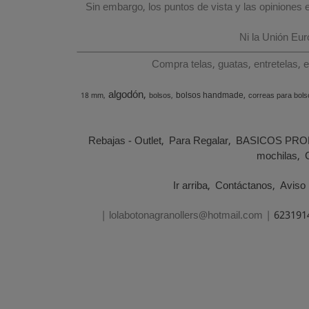
Sin embargo, los puntos de vista y las opiniones
Ni la Unión Eu
Compra telas, guatas, entretelas, 
algodón
bolsos handmade
18 mm
bolsos
correas para bols
Rebajas - Outlet
Para Regalar
BASICOS PRO
mochilas
Ir arriba
Contáctanos
Aviso 
| lolabotonagranollers@hotmail.com |
623191