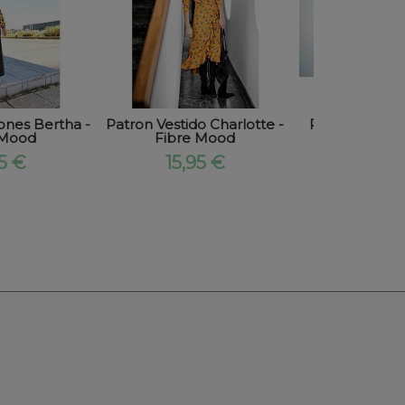
ones Bertha -
Patron Vestido Charlotte -
Patron Vestido
 Mood
Fibre Mood
Fibre 
95 €
15,95 €
15,9