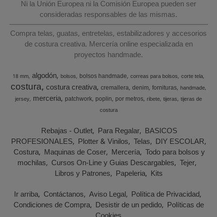
Ni la Unión Europea ni la Comisión Europea pueden ser
consideradas responsables de las mismas.
Compra telas, guatas, entretelas, estabilizadores y accesorios
de costura creativa. Mercería online especializada en
proyectos handmade.
algodón
bolsos handmade
18 mm
bolsos
correas para bolsos
corte tela
costura
costura creativa
cremallera
denim
fornituras
handmade
merceria
patchwork
poplin
por metros
jersey
ribete
tijeras
tijeras de
costura
Rebajas - Outlet
Para Regalar
BASICOS
PROFESIONALES
Plotter & Vinilos
Telas
DIY ESCOLAR
Costura
Maquinas de Coser
Mercería
Todo para bolsos y
mochilas
Cursos On-Line y Guias Descargables
Tejer
Libros y Patrones
Papeleria
Kits
Ir arriba
Contáctanos
Aviso Legal
Política de Privacidad
Condiciones de Compra
Desistir de un pedido
Políticas de
Cookies