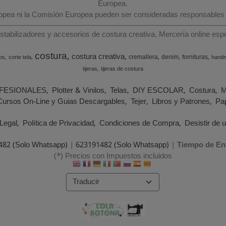
Europea.
ropea ni la Comisión Europea pueden ser consideradas responsables
estabilizadores y accesorios de costura creativa. Mercería online e
costura
costura creativa
cremallera
denim
fornituras
os
corte tela
hand
tijeras
tijeras de costura
FESIONALES
Plotter & Vinilos
Telas
DIY ESCOLAR
Costura
M
Cursos On-Line y Guias Descargables
Tejer
Libros y Patrones
Pap
Legal
Política de Privacidad
Condiciones de Compra
Desistir de 
482 (Solo Whatsapp)
|
623191482 (Solo Whatsapp)
|
Tiempo de En
(*) Precios con Impuestos incluidos