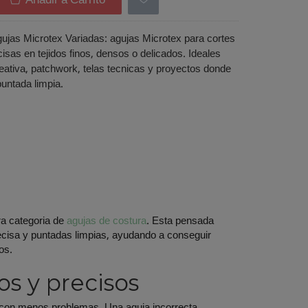
Añadir a Carrito
as Microtex Variadas: agujas Microtex para cortes
isas en tejidos finos, densos o delicados. Ideales
eativa, patchwork, telas tecnicas y proyectos donde
untada limpia.
ra categoria de
agujas de costura
. Esta pensada
precisa y puntadas limpias, ayudando a conseguir
os.
os y precisos
e con menos problemas. Una aguja incorrecta