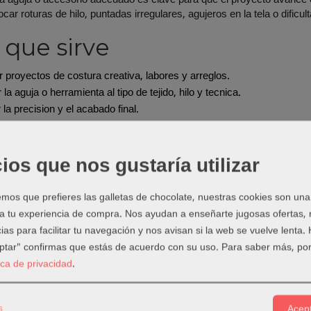
ar roturas de hilo, puntadas irregulares, agujeros en la tela o dificul
 que sirve
r proyectos de costura creativa, labores y arreglos.
 la aguja o herramienta al tipo de tejido, hilo y tecnica.
 la precision y el acabado final.
 errores frecuentes como saltos de puntada, roturas o marcas en la t
do elegir este producto
ios que nos gustaría utilizar
tex cuando necesites precision, puntadas finas o cuando la tela marq
os que prefieres las galletas de chocolate, nuestras cookies son una
ejos de uso
 a tu experiencia de compra. Nos ayudan a enseñarte jugosas ofertas,
ias para facilitar tu navegación y nos avisan si la web se vuelve lenta.
 aguja nueva para proyectos delicados.
eptar" confirmas que estás de acuerdo con su uso.
Para saber más, por
orzar varias capas si el tejido es muy denso.
tica de privacidad
.
 con hilo fino y de buena calidad.
la puntada antes de coser piezas visibles.
s
Acept