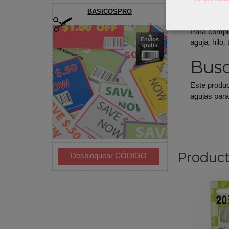
Mate
BASICOSPRO
Para comple
aguja, hilo
Envíos
gratis
Busq
Este produc
agujas para
Product