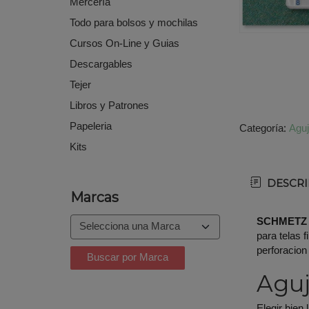
Mercería
Todo para bolsos y mochilas
Cursos On-Line y Guias
Descargables
Tejer
Libros y Patrones
Papeleria
Categoría:
Agu
Kits
DESCRI
Marcas
SCHMETZ -
para telas 
perforacion
Aguj
Elegir bien