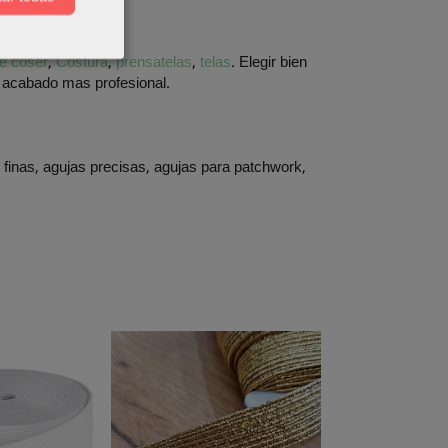
de coser
,
Costura
,
prensatelas
,
telas
. Elegir bien
n acabado mas profesional.
finas, agujas precisas, agujas para patchwork,