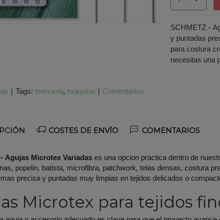
SCHMETZ - Aguj
y puntadas prec
para costura cr
necesitas una p
jas
|
Tags:
merceria
maquina
|
Comentarios
PCIÓN
COSTES DE ENVÍO
COMENTARIOS
 Agujas Microtex Variadas
es una opcion practica dentro de nuest
finas, popelin, batista, microfibra, patchwork, telas densas, costura 
 mas precisa y puntadas muy limpias en tejidos delicados o compact
as Microtex para tejidos fin
 la aguja o accesorio adecuado es clave para que el proyecto avanc