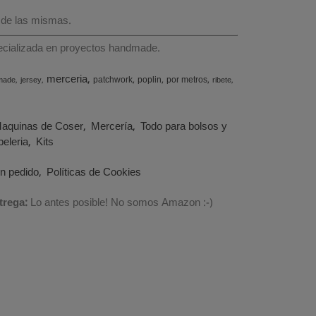
 de las mismas.
specializada en proyectos handmade.
merceria
patchwork
poplin
por metros
made
jersey
ribete
aquinas de Coser
Mercería
Todo para bolsos y
eleria
Kits
un pedido
Políticas de Cookies
trega:
Lo antes posible! No somos Amazon :-)