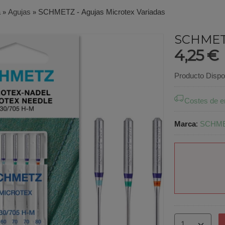
a
»
Agujas
»
SCHMETZ - Agujas Microtex Variadas
SCHMETZ
4,25 €
Producto Dispo
Costes de e
Marca
:
SCHM