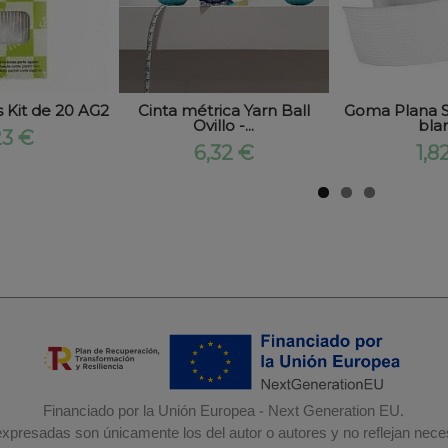
 Kit de 20 AG2
Cinta métrica Yarn Ball
Goma Plana
Ovillo -...
bla
23 €
6,32 €
1,8
Financiado por la Unión Europea - Next Generation EU.
 expresadas son únicamente los del autor o autores y no reflejan nec