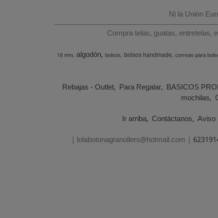
Ni la Unión Eu
Compra telas, guatas, entretelas, 
algodón
bolsos handmade
18 mm
bolsos
correas para bols
Rebajas - Outlet
Para Regalar
BASICOS PRO
mochilas
Ir arriba
Contáctanos
Aviso 
| lolabotonagranollers@hotmail.com |
623191