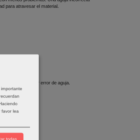
tad para atravesar el material.
ela.
ue mucho cualquier error de aguja.
 importante
 recuerdan
 Haciendo
 favor lea
ar todas