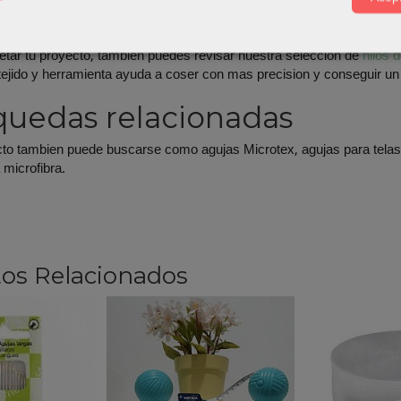
riales relacionados
tar tu proyecto, tambien puedes revisar nuestra seleccion de
hilos 
, tejido y herramienta ayuda a coser con mas precision y conseguir u
uedas relacionadas
to tambien puede buscarse como agujas Microtex, agujas para telas 
 microfibra.
os Relacionados