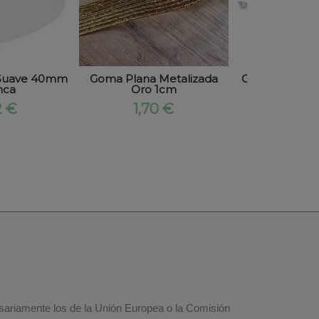
 Suave 40mm
Goma Plana Metalizada
Cinta métrica
nca
Oro 1cm
forrada 
2 €
1,70 €
6,02
esariamente los de la Unión Europea o la Comisión