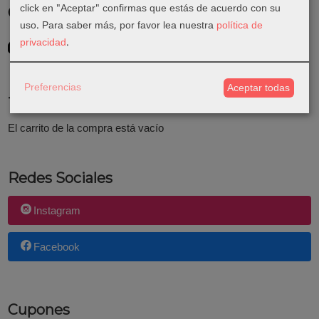
click en "Aceptar" confirmas que estás de acuerdo con su
Costes de Envío
uso.
Para saber más, por favor lea nuestra
política de
GRATIS *
privacidad
.
Consultar Destinos
Preferencias
Aceptar todas
Tu Carrito (0)
El carrito de la compra está vacío
Redes Sociales
Instagram
Facebook
Cupones