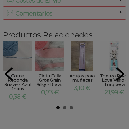
Costes de Envío
Comentarios
Productos Relacionados
Goma
Cinta Falla
Agujas para
Tenaza Prym
Redonda
Gros Grain
muñecas
Love Vario -
Suave - Azul
Silky - Rosa...
Turquesa
3,10 €
Jeans
0,73 €
21,99 €
0,38 €