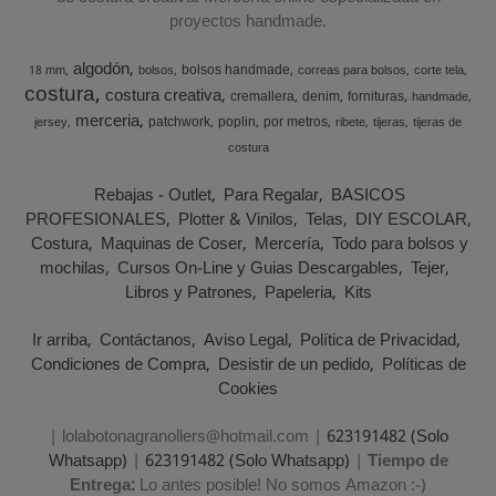
proyectos handmade.
algodón
bolsos handmade
18 mm
bolsos
correas para bolsos
corte tela
costura
costura creativa
cremallera
denim
fornituras
handmade
merceria
patchwork
poplin
por metros
jersey
ribete
tijeras
tijeras de
costura
Rebajas - Outlet
Para Regalar
BASICOS
PROFESIONALES
Plotter & Vinilos
Telas
DIY ESCOLAR
Costura
Maquinas de Coser
Mercería
Todo para bolsos y
mochilas
Cursos On-Line y Guias Descargables
Tejer
Libros y Patrones
Papeleria
Kits
Ir arriba
Contáctanos
Aviso Legal
Política de Privacidad
Condiciones de Compra
Desistir de un pedido
Políticas de
Cookies
| lolabotonagranollers@hotmail.com |
623191482 (Solo
Whatsapp)
|
623191482 (Solo Whatsapp)
|
Tiempo de
Entrega:
Lo antes posible! No somos Amazon :-)