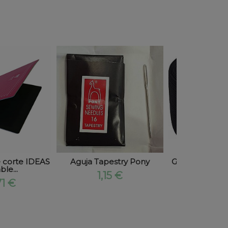
 corte IDEAS
Aguja Tapestry Pony
Goma Plana 
le...
neg
1,15 €
71 €
2,37