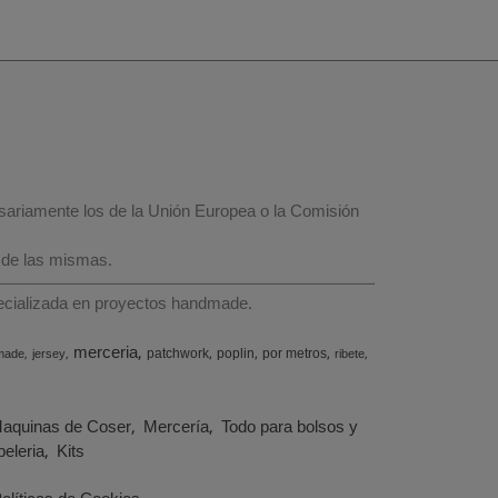
esariamente los de la Unión Europea o la Comisión
 de las mismas.
specializada en proyectos handmade.
merceria
patchwork
poplin
por metros
made
jersey
ribete
aquinas de Coser
Mercería
Todo para bolsos y
eleria
Kits