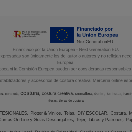
Financiado por la Unión Europea - Next Generation EU.
 expresadas son únicamente los del autor o autores y no reflejan nec
Europea.
ropea ni la Comisión Europea pueden ser consideradas responsables
estabilizadores y accesorios de costura creativa. Mercería online e
costura
costura creativa
cremallera
denim
fornituras
os
corte tela
hand
tijeras
tijeras de costura
FESIONALES
Plotter & Vinilos
Telas
DIY ESCOLAR
Costura
M
Cursos On-Line y Guias Descargables
Tejer
Libros y Patrones
Pap