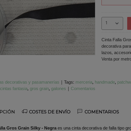
Cinta Falla Gros
o
decorativa para
lazos, acceso
Venta por metr
as decorativas y pasamanerías
|
Tags:
merceria
handmade
patchw
cintas fantasia
gros grain
galones
|
Comentarios
PCIÓN
COSTES DE ENVÍO
COMENTARIOS
lla Gros Grain Silky - Negra
es una cinta decorativa de falla tipo gr