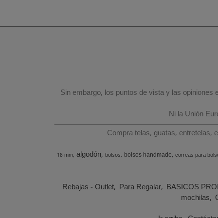
Sin embargo, los puntos de vista y las opiniones
Ni la Unión Eu
Compra telas, guatas, entretelas, 
algodón
bolsos handmade
18 mm
bolsos
correas para bols
Rebajas - Outlet
Para Regalar
BASICOS PRO
mochilas