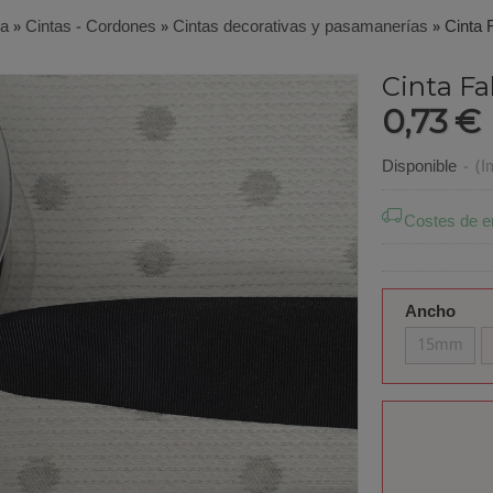
ía
»
Cintas - Cordones
»
Cintas decorativas y pasamanerías
»
Cinta 
Cinta Fa
0,73 €
Disponible
-
(I
Costes de e
Ancho
15mm