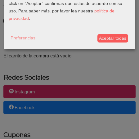
click en "Aceptar" confirmas que estás de acuerdo con su
Costes de Envío
uso.
Para saber más, por favor lea nuestra
política de
GRATIS *
privacidad
.
Consultar Destinos
Preferencias
Aceptar todas
Tu Carrito (0)
El carrito de la compra está vacío
Redes Sociales
Instagram
Facebook
Cupones