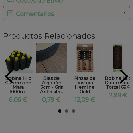
Costes de Envío
Comentarios
Productos Relacionados
Bobina Hilo
Bies de
Pinzas de
Bobina Hilo
Gütermann
Algodón
costura
Gütermann
Mara
3cm - Gris
Hemline
Torzal 694
1000m...
Antracita...
Gold
2,98 €
6,06 €
0,79 €
12,09 €