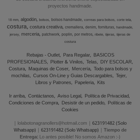
proyectos handmade.
algodón
bolsos handmade
18 mm
bolsos
correas para bolsos
corte tela
costura
costura creativa
cremallera
denim
fornituras
handmade
merceria
patchwork
poplin
por metros
jersey
ribete
tijeras
tijeras de
costura
Rebajas - Outlet
Para Regalar
BASICOS
PROFESIONALES
Plotter & Vinilos
Telas
DIY ESCOLAR
Costura
Maquinas de Coser
Mercería
Todo para bolsos y
mochilas
Cursos On-Line y Guias Descargables
Tejer
Libros y Patrones
Papeleria
Kits
Ir arriba
Contáctanos
Aviso Legal
Política de Privacidad
Condiciones de Compra
Desistir de un pedido
Políticas de
Cookies
| lolabotonagranollers@hotmail.com |
623191482 (Solo
Whatsapp)
|
623191482 (Solo Whatsapp)
|
Tiempo de
Entrega:
Lo antes posible! No somos Amazon :-)