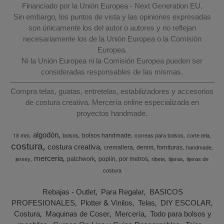
Financiado por la Unión Europea - Next Generation EU.
Sin embargo, los puntos de vista y las opiniones expresadas
son únicamente los del autor o autores y no reflejan
necesariamente los de la Unión Europea o la Comisión
Europea.
Ni la Unión Europea ni la Comisión Europea pueden ser
consideradas responsables de las mismas.
Compra telas, guatas, entretelas, estabilizadores y accesorios
de costura creativa. Mercería online especializada en
proyectos handmade.
algodón
bolsos handmade
18 mm
bolsos
correas para bolsos
corte tela
costura
costura creativa
cremallera
denim
fornituras
handmade
merceria
patchwork
poplin
por metros
jersey
ribete
tijeras
tijeras de
costura
Rebajas - Outlet
Para Regalar
BASICOS
PROFESIONALES
Plotter & Vinilos
Telas
DIY ESCOLAR
Costura
Maquinas de Coser
Mercería
Todo para bolsos y