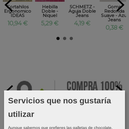
Cortahilos
Hebilla
SCHMETZ -
Goma
Ergonomico
Doble -
Aguja Doble
Redonda
IDEAS
Niquel
Jeans
Suave - Azul
Jeans
10,94 €
5,29 €
4,19 €
0,38 €
Servicios que nos gustaría
utilizar
Aunque sabemos que prefieres las galletas de chocolate,