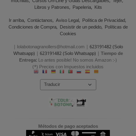
mochilas
Cursos On-Line y Guias Descargables
Tejer
Libros y Patrones
Papeleria
Kits
Ir arriba
Contáctanos
Aviso Legal
Política de Privacidad
Condiciones de Compra
Desistir de un pedido
Políticas de
Cookies
| lolabotonagranollers@hotmail.com |
623191482 (Solo
Whatsapp)
|
623191482 (Solo Whatsapp)
|
Tiempo de
Entrega:
Lo antes posible! No somos Amazon :-)
(*) Precios con Impuestos incluidos
Métodos de pago aceptados