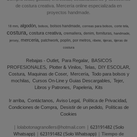
de costura creativa. Mercería online especializada en
proyectos handmade.
algodón
bolsos handmade
18 mm
bolsos
correas para bolsos
corte tela
costura
costura creativa
cremallera
denim
fornituras
handmade
merceria
patchwork
poplin
por metros
jersey
ribete
tijeras
tijeras de
costura
Rebajas - Outlet
Para Regalar
BASICOS
PROFESIONALES
Plotter & Vinilos
Telas
DIY ESCOLAR
Costura
Maquinas de Coser
Mercería
Todo para bolsos y
mochilas
Cursos On-Line y Guias Descargables
Tejer
Libros y Patrones
Papeleria
Kits
Ir arriba
Contáctanos
Aviso Legal
Política de Privacidad
Condiciones de Compra
Desistir de un pedido
Políticas de
Cookies
| lolabotonagranollers@hotmail.com |
623191482 (Solo
Whatsapp)
|
623191482 (Solo Whatsapp)
|
Tiempo de