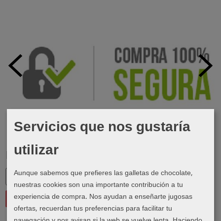
Servicios que nos gustaría
utilizar
Marcas
Aunque sabemos que prefieres las galletas de chocolate,
nuestras cookies son una importante contribución a tu
experiencia de compra. Nos ayudan a enseñarte jugosas
ofertas, recuerdan tus preferencias para facilitar tu
navegación y nos avisan si la web se vuelve lenta. Haciendo