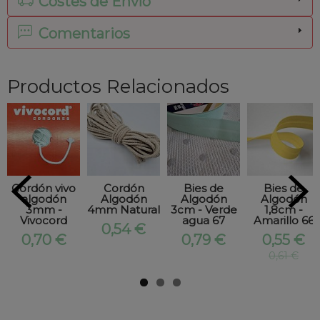
Costes de Envío
Comentarios
Productos Relacionados
Cordón vivo
Cordón
Bies de
Bies de
algodón
Algodón
Algodón
Algodón
3mm -
4mm Natural
3cm - Verde
1,8cm -
Vivocord
agua 67
Amarillo 66
0,54 €
0,70 €
0,79 €
0,55 €
0,61 €