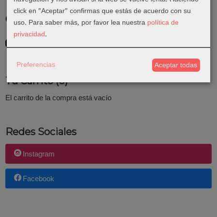
click en "Aceptar" confirmas que estás de acuerdo con su
Costes de Envío
uso.
Para saber más, por favor lea nuestra
política de
privacidad
.
GRATIS *
Consultar Destinos
Preferencias
Aceptar todas
Tu Carrito (0)
El carrito de la compra está vacío
Redes Sociales
Instagram
Facebook