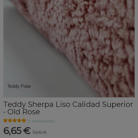
Teddy Polar
Teddy Sherpa Liso Calidad Superior
- Old Rose
★★★★★
★★★★★
(1 valoraciones)
6,65 €
7,00 €