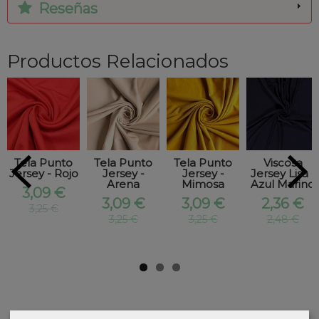
Reseñas
Productos Relacionados
Tela Punto
Tela Punto
Tela Punto
Viscosa
Jersey - Rojo
Jersey -
Jersey -
Jersey Lisa -
Arena
Mimosa
Azul Marino
3,09 €
3,09 €
3,09 €
2,36 €
3,25 €
3,25 €
3,25 €
2,48 €