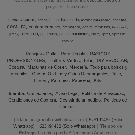
de costura creativa. Mercería online especializada en
proyectos handmade.
algodón
bolsos handmade
18 mm
bolsos
correas para bolsos
corte tela
costura
costura creativa
cremallera
denim
fornituras
handmade
merceria
patchwork
poplin
por metros
jersey
ribete
tijeras
tijeras de
costura
Rebajas - Outlet
Para Regalar
BASICOS
PROFESIONALES
Plotter & Vinilos
Telas
DIY ESCOLAR
Costura
Maquinas de Coser
Mercería
Todo para bolsos y
mochilas
Cursos On-Line y Guias Descargables
Tejer
Libros y Patrones
Papeleria
Kits
Ir arriba
Contáctanos
Aviso Legal
Política de Privacidad
Condiciones de Compra
Desistir de un pedido
Políticas de
Cookies
| lolabotonagranollers@hotmail.com |
623191482 (Solo
Whatsapp)
|
623191482 (Solo Whatsapp)
|
Tiempo de
Entrega:
Lo antes posible! No somos Amazon :-)