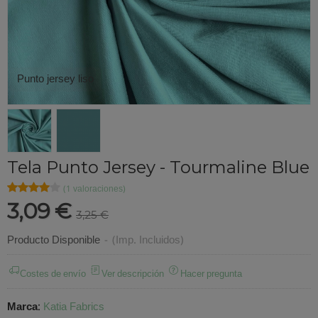
Punto jersey liso
Tela Punto Jersey - Tourmaline Blue
★★★★★
★★★★★
(1 valoraciones)
3,09 €
3,25 €
Producto Disponible
-
(Imp. Incluidos)
Costes de envío
Ver descripción
Hacer pregunta
Marca
:
Katia Fabrics