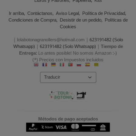
Libros y Patrones
Papeleria
Kits
Ir arriba
Contáctanos
Aviso Legal
Política de Privacidad
Condiciones de Compra
Desistir de un pedido
Políticas de
Cookies
| lolabotonagranollers@hotmail.com |
623191482 (Solo
Whatsapp)
|
623191482 (Solo Whatsapp)
|
Tiempo de
Entrega:
Lo antes posible! No somos Amazon :-)
(*) Precios con Impuestos incluidos
Métodos de pago aceptados