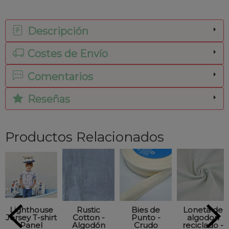
Descripción
Costes de Envío
Comentarios
Reseñas
Productos Relacionados
Lighthouse
Rustic
Bies de
Loneta de
Jersey T-shirt
Cotton -
Punto -
algodon
Panel
Algodón
Crudo
reciclado -