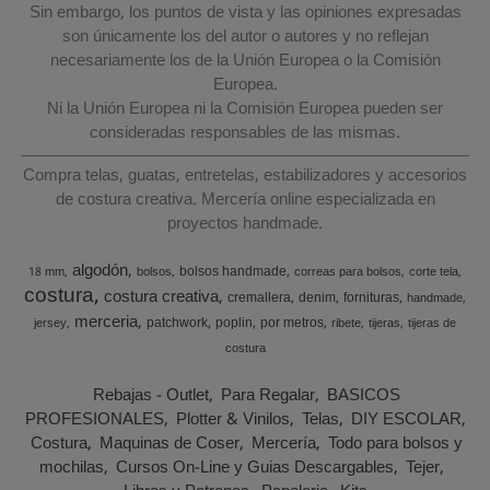
Sin embargo, los puntos de vista y las opiniones expresadas
son únicamente los del autor o autores y no reflejan
necesariamente los de la Unión Europea o la Comisión
Europea.
Ni la Unión Europea ni la Comisión Europea pueden ser
consideradas responsables de las mismas.
Compra telas, guatas, entretelas, estabilizadores y accesorios
de costura creativa. Mercería online especializada en
proyectos handmade.
algodón
bolsos handmade
18 mm
bolsos
correas para bolsos
corte tela
costura
costura creativa
cremallera
denim
fornituras
handmade
merceria
patchwork
poplin
por metros
jersey
ribete
tijeras
tijeras de
costura
Rebajas - Outlet
Para Regalar
BASICOS
PROFESIONALES
Plotter & Vinilos
Telas
DIY ESCOLAR
Costura
Maquinas de Coser
Mercería
Todo para bolsos y
mochilas
Cursos On-Line y Guias Descargables
Tejer