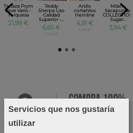
Tenaza Prym
Teddy
Anillo
Milan -
Love Vario -
Sherpa Liso
cortahilos
Sacapuntas
Turquesa
Calidad
Hemline
COLLECTION
Superior -...
Sugar...
21,99 €
4,91 €
6,65 €
3,94 €
5,46 €
7,00 €
Servicios que nos gustaría
utilizar