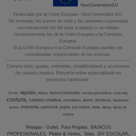
Financiado por la Unión Europea - Next Generation EU.
Sin embargo, los puntos de vista y las opiniones expresadas
son únicamente los del autor o autores y no reflejan
necesariamente los de la Unión Europea o la Comisión
Europea.
Ni la Unión Europea ni la Comisión Europea pueden ser
consideradas responsables de las mismas.
Compra telas, guatas, entretelas, estabilizadores y accesorios
de costura creativa. Mercería online especializada en
proyectos handmade.
algodón
bolsos handmade
18 mm
bolsos
correas para bolsos
corte tela
costura
costura creativa
cremallera
denim
fornituras
handmade
merceria
patchwork
poplin
por metros
jersey
ribete
tijeras
tijeras de
costura
Rebajas - Outlet
Para Regalar
BASICOS
PROFESIONALES
Plotter & Vinilos
Telas
DIY ESCOLAR