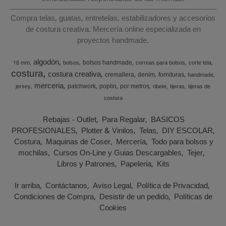
Compra telas, guatas, entretelas, estabilizadores y accesorios
de costura creativa. Mercería online especializada en
proyectos handmade.
algodón
bolsos handmade
18 mm
bolsos
correas para bolsos
corte tela
costura
costura creativa
cremallera
denim
fornituras
handmade
merceria
patchwork
poplin
por metros
jersey
ribete
tijeras
tijeras de
costura
Rebajas - Outlet
Para Regalar
BASICOS
PROFESIONALES
Plotter & Vinilos
Telas
DIY ESCOLAR
Costura
Maquinas de Coser
Mercería
Todo para bolsos y
mochilas
Cursos On-Line y Guias Descargables
Tejer
Libros y Patrones
Papeleria
Kits
Ir arriba
Contáctanos
Aviso Legal
Política de Privacidad
Condiciones de Compra
Desistir de un pedido
Políticas de
Cookies