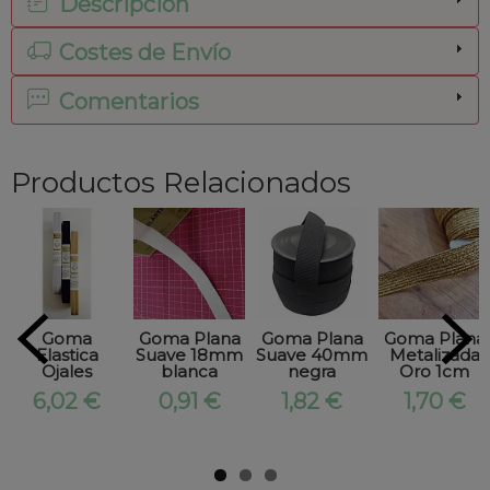
Descripción
Costes de Envío
Comentarios
Productos Relacionados
Goma
Goma Plana
Goma Plana
Goma Plana
Elastica
Suave 18mm
Suave 40mm
Metalizada
Ojales
blanca
negra
Oro 1cm
6,02 €
0,91 €
1,82 €
1,70 €