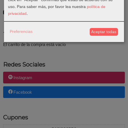
uso.
Para saber más, por favor lea nuestra
política de
GRATIS *
privacidad
.
Consultar Destinos
Preferencias
Aceptar todas
Tu Carrito (0)
El carrito de la compra está vacío
Redes Sociales
Instagram
Facebook
Cupones