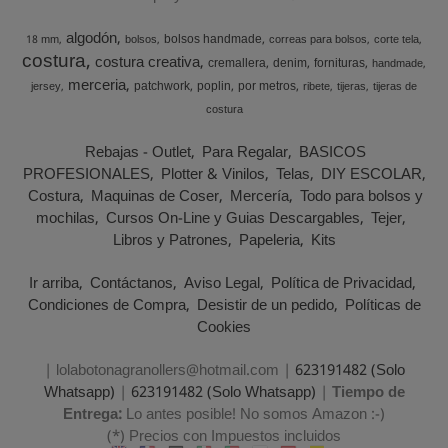
algodón
bolsos handmade
18 mm
bolsos
correas para bolsos
corte tela
costura
costura creativa
cremallera
denim
fornituras
handmade
merceria
patchwork
poplin
por metros
jersey
ribete
tijeras
tijeras de
costura
Rebajas - Outlet
Para Regalar
BASICOS
PROFESIONALES
Plotter & Vinilos
Telas
DIY ESCOLAR
Costura
Maquinas de Coser
Mercería
Todo para bolsos y
mochilas
Cursos On-Line y Guias Descargables
Tejer
Libros y Patrones
Papeleria
Kits
Ir arriba
Contáctanos
Aviso Legal
Política de Privacidad
Condiciones de Compra
Desistir de un pedido
Políticas de
Cookies
| lolabotonagranollers@hotmail.com |
623191482 (Solo
Whatsapp)
|
623191482 (Solo Whatsapp)
|
Tiempo de
Entrega:
Lo antes posible! No somos Amazon :-)
(*) Precios con Impuestos incluidos