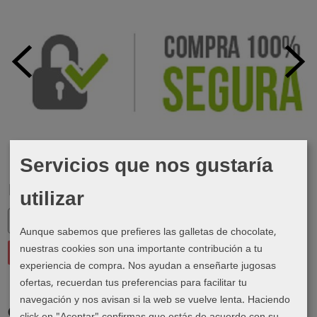
Servicios que nos gustaría
Marcas
utilizar
Aunque sabemos que prefieres las galletas de chocolate,
nuestras cookies son una importante contribución a tu
experiencia de compra. Nos ayudan a enseñarte jugosas
ofertas, recuerdan tus preferencias para facilitar tu
navegación y nos avisan si la web se vuelve lenta. Haciendo
Costes de Envío
click en "Aceptar" confirmas que estás de acuerdo con su