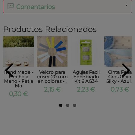
Comentarios
Productos Relacionados
Hand Made -
Velcro para
Agujas Facil
Cinta Falla
Hecho a
coser 20 mm
Enhebrado
Gros Grain
Mano - Fet a
en colores -...
Kit 6 AG34
Silky - Azul...
Ma
2,15 €
2,23 €
0,73 €
0,30 €