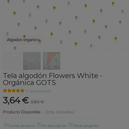
Algodon organico
Tela algodón Flowers White -
Orgánica GOTS
★★★★★
★★★★★
(1 valoraciones)
3,64 €
3,83 €
Producto Disponible
-
(Imp. Incluidos)
Costes de envío
Ver descripción
Hacer pregunta