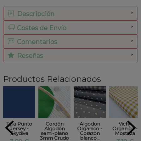
Descripción
Costes de Envío
Comentarios
Reseñas
Productos Relacionados
Tela Punto
Cordón
Algodon
Vichy
Jersey -
Algodón
Organico -
Organico -
Skydive
semi-plano
Corazon
Mostaza
3mm Crudo
blanco...