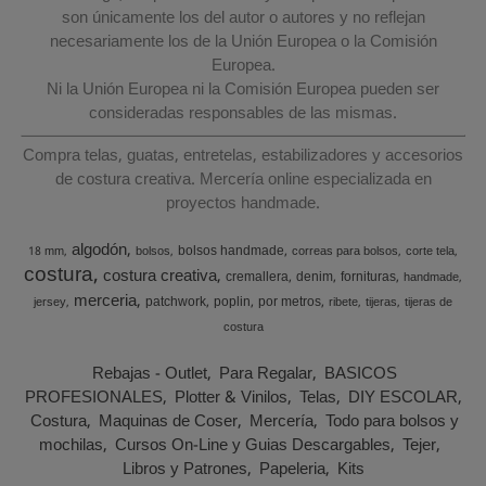
son únicamente los del autor o autores y no reflejan
necesariamente los de la Unión Europea o la Comisión
Europea.
Ni la Unión Europea ni la Comisión Europea pueden ser
consideradas responsables de las mismas.
Compra telas, guatas, entretelas, estabilizadores y accesorios
de costura creativa. Mercería online especializada en
proyectos handmade.
algodón
bolsos handmade
18 mm
bolsos
correas para bolsos
corte tela
costura
costura creativa
cremallera
denim
fornituras
handmade
merceria
patchwork
poplin
por metros
jersey
ribete
tijeras
tijeras de
costura
Rebajas - Outlet
Para Regalar
BASICOS
PROFESIONALES
Plotter & Vinilos
Telas
DIY ESCOLAR
Costura
Maquinas de Coser
Mercería
Todo para bolsos y
mochilas
Cursos On-Line y Guias Descargables
Tejer
Libros y Patrones
Papeleria
Kits