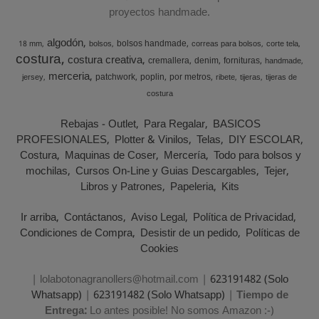
proyectos handmade.
algodón
bolsos handmade
18 mm
bolsos
correas para bolsos
corte tela
costura
costura creativa
cremallera
denim
fornituras
handmade
merceria
patchwork
poplin
por metros
jersey
ribete
tijeras
tijeras de
costura
Rebajas - Outlet
Para Regalar
BASICOS
PROFESIONALES
Plotter & Vinilos
Telas
DIY ESCOLAR
Costura
Maquinas de Coser
Mercería
Todo para bolsos y
mochilas
Cursos On-Line y Guias Descargables
Tejer
Libros y Patrones
Papeleria
Kits
Ir arriba
Contáctanos
Aviso Legal
Política de Privacidad
Condiciones de Compra
Desistir de un pedido
Políticas de
Cookies
| lolabotonagranollers@hotmail.com |
623191482 (Solo
Whatsapp)
|
623191482 (Solo Whatsapp)
|
Tiempo de
Entrega:
Lo antes posible! No somos Amazon :-)