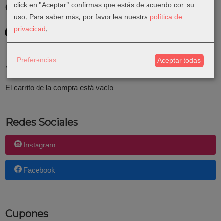
click en "Aceptar" confirmas que estás de acuerdo con su
Costes de Envío
uso.
Para saber más, por favor lea nuestra
política de
GRATIS *
privacidad
.
Consultar Destinos
Preferencias
Aceptar todas
Tu Carrito (0)
El carrito de la compra está vacío
Redes Sociales
Instagram
Facebook
Cupones