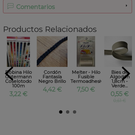
Comentarios
Productos Relacionados
Bobina Hilo
Cordón
Melter - Hilo
Bies de
Gütermann
Fantasía
Fusible
Algodón
Coselotodo
Negro Brillo
Termoadhesivo...
1,8cm -
100m
Verde...
4,42 €
7,50 €
3,22 €
0,55 €
0,61 €