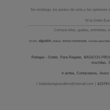
Sin embargo, los puntos de vista y las opiniones
Ni la Unión Eu
Compra telas, guatas, entretelas, 
algodón
bolsos handmade
18 mm
bolsos
correas para bols
Rebajas - Outlet
Para Regalar
BASICOS PRO
mochilas
Ir arriba
Contáctanos
Aviso 
| lolabotonagranollers@hotmail.com |
623191