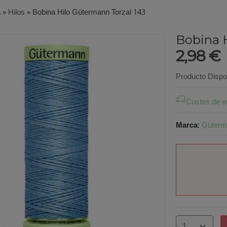
a
»
Hilos
»
Bobina Hilo Gütermann Torzal 143
Bobina 
2,98 €
Producto Dispo
Costes de e
Marca
:
Güterm