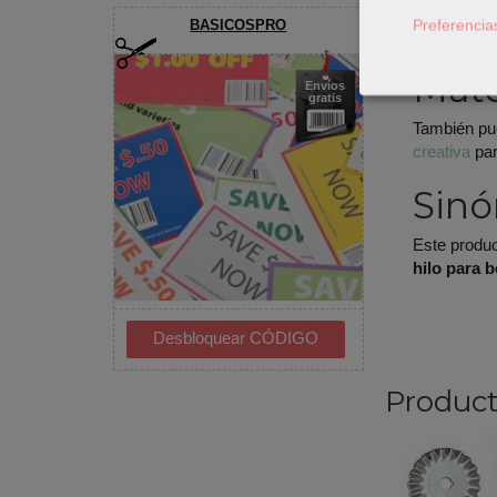
Ajusta 
Preferencia
BASICOSPRO
Haz una
Mate
Envíos
gratis
También pu
creativa
par
Sinó
Este produ
hilo para 
Product