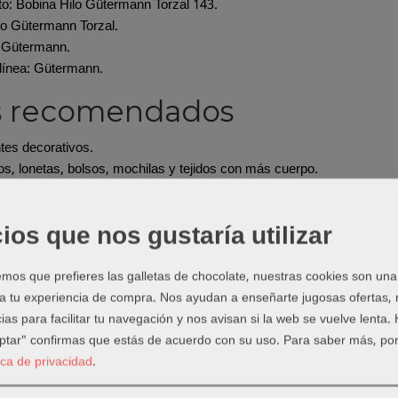
o: Bobina Hilo Gütermann Torzal 143.
ilo Gütermann Torzal.
 Gütermann.
línea: Gütermann.
s recomendados
tes decorativos.
s, lonetas, bolsos, mochilas y tejidos con más cuerpo.
s vistas en prendas y accesorios.
s donde quieres que el hilo destaque.
ios que nos gustaría utilizar
do elegir este producto
os que prefieres las galletas de chocolate, nuestras cookies son una
torzal cuando busques una puntada más marcada que con un hilo conv
 a tu experiencia de compra. Nos ayudan a enseñarte jugosas ofertas,
y visibles.
ias para facilitar tu navegación y nos avisan si la web se vuelve lenta.
ejos de uso
eptar" confirmas que estás de acuerdo con su uso.
Para saber más, por
tica de privacidad
.
 aguja adecuada al grosor del hilo.