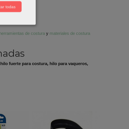
ar todas
herramientas de costura
y
materiales de costura
nadas
 hilo fuerte para costura, hilo para vaqueros,