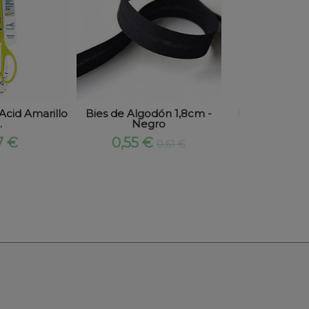
 Acid Amarillo
Bies de Algodón 1,8cm -
Bobina Hilo
.
Negro
Torzal
7 €
0,55 €
2,98
0,61 €