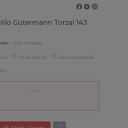
Hilo Gütermann Torzal 143
nible
-
(Imp. Incluidos)
nvío
Ver descripción
Hacer una pregunta
ann