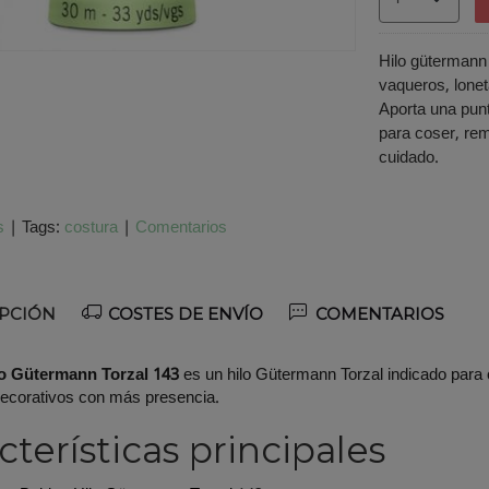
Hilo gütermann 
vaqueros, lone
Aporta una punt
para coser, re
cuidado.
s
|
Tags:
costura
|
Comentarios
PCIÓN
COSTES DE ENVÍO
COMENTARIOS
o Gütermann Torzal 143
es un hilo Gütermann Torzal indicado para 
ecorativos con más presencia.
cterísticas principales