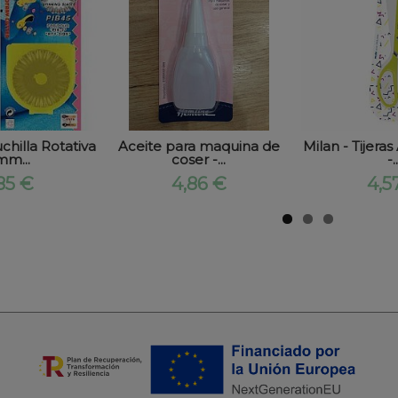
hilla Rotativa
Aceite para maquina de
Milan - Tijeras
m...
coser -...
-..
85 €
4,86 €
4,5