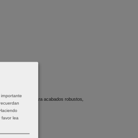
 importante
encional. Es útil para acabados robustos,
 recuerdan
 Haciendo
 favor lea