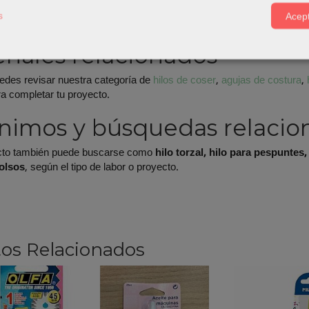
tensión y largo de puntada antes de coser la pieza final.
s
Acept
 prueba en un retal, especialmente en telas gruesas o varias capas.
riales relacionados
edes revisar nuestra categoría de
hilos de coser
,
agujas de costura
,
a completar tu proyecto.
nimos y búsquedas relacio
cto también puede buscarse como
hilo torzal, hilo para pespuntes,
bolsos
, según el tipo de labor o proyecto.
os Relacionados