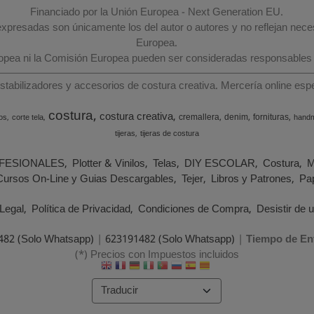
Financiado por la Unión Europea - Next Generation EU.
 expresadas son únicamente los del autor o autores y no reflejan nec
Europea.
ropea ni la Comisión Europea pueden ser consideradas responsables
estabilizadores y accesorios de costura creativa. Mercería online e
costura
costura creativa
cremallera
denim
fornituras
os
corte tela
hand
tijeras
tijeras de costura
FESIONALES
Plotter & Vinilos
Telas
DIY ESCOLAR
Costura
M
Cursos On-Line y Guias Descargables
Tejer
Libros y Patrones
Pap
Legal
Política de Privacidad
Condiciones de Compra
Desistir de 
482 (Solo Whatsapp)
|
623191482 (Solo Whatsapp)
|
Tiempo de En
(*) Precios con Impuestos incluidos