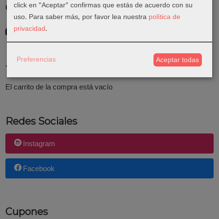
click en "Aceptar" confirmas que estás de acuerdo con su
Costes de Envío
uso.
Para saber más, por favor lea nuestra
política de
GRATIS *
privacidad
.
Consultar Destinos
Preferencias
Aceptar todas
Tu Carrito (0)
El carrito de la compra está vacío
Redes Sociales
Instagram
Facebook
Cupones