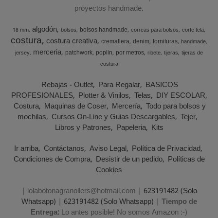
proyectos handmade.
algodón
bolsos handmade
18 mm
bolsos
correas para bolsos
corte tela
costura
costura creativa
cremallera
denim
fornituras
handmade
merceria
patchwork
poplin
por metros
jersey
ribete
tijeras
tijeras de
costura
Rebajas - Outlet
Para Regalar
BASICOS
PROFESIONALES
Plotter & Vinilos
Telas
DIY ESCOLAR
Costura
Maquinas de Coser
Mercería
Todo para bolsos y
mochilas
Cursos On-Line y Guias Descargables
Tejer
Libros y Patrones
Papeleria
Kits
Ir arriba
Contáctanos
Aviso Legal
Política de Privacidad
Condiciones de Compra
Desistir de un pedido
Políticas de
Cookies
| lolabotonagranollers@hotmail.com |
623191482 (Solo
Whatsapp)
|
623191482 (Solo Whatsapp)
|
Tiempo de
Entrega:
Lo antes posible! No somos Amazon :-)