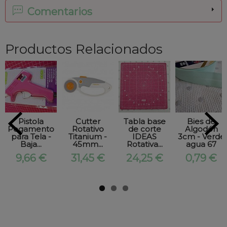
Comentarios
Productos Relacionados
Pistola
Cutter
Tabla base
Bies de
Pegamento
Rotativo
de corte
Algodón
para Tela -
Titanium -
IDEAS
3cm - Verde
Baja...
45mm...
Rotativa...
agua 67
9,66 €
31,45 €
24,25 €
0,79 €