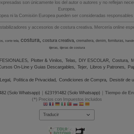
 expresadas son únicamente los del autor o autores y no reflejan nec
Europea.
ropea ni la Comisión Europea pueden ser consideradas responsables
estabilizadores y accesorios de costura creativa. Mercería online e
costura
costura creativa
cremallera
denim
fornituras
os
corte tela
hand
tijeras
tijeras de costura
FESIONALES
Plotter & Vinilos
Telas
DIY ESCOLAR
Costura
M
Cursos On-Line y Guias Descargables
Tejer
Libros y Patrones
Pap
Legal
Política de Privacidad
Condiciones de Compra
Desistir de 
482 (Solo Whatsapp)
|
623191482 (Solo Whatsapp)
|
Tiempo de En
(*) Precios con Impuestos incluidos