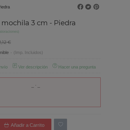
Piedra
 mochila 3 cm - Piedra
aloraciones)
2,12 €
nible
-
(Imp. Incluidos)
nvío
Ver descripción
Hacer una pregunta
Añadir a Carrito