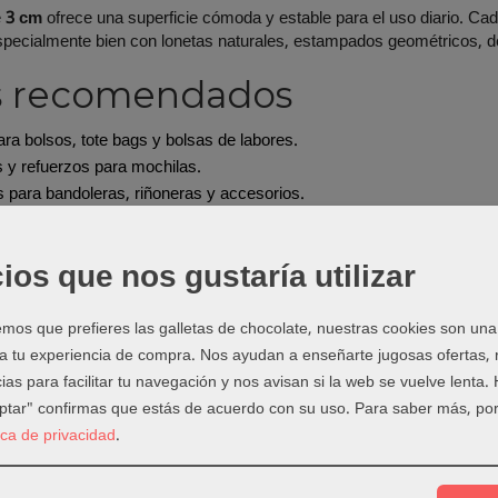
e
3 cm
ofrece una superficie cómoda y estable para el uso diario. C
ecialmente bien con lonetas naturales, estampados geométricos, den
s recomendados
ra bolsos, tote bags y bolsas de labores.
s y refuerzos para mochilas.
 para bandoleras, riñoneras y accesorios.
ión o sustitución de asas desgastadas.
 elegir las fornituras
ios que nos gustaría utilizar
ue el ancho interior de hebillas, reguladores, anillas y mosquetones
os que prefieres las galletas de chocolate, nuestras cookies son una
ulable puedes combinarla con productos de
Anillas, hebillas y mosqu
 a tu experiencia de compra. Nos ayudan a enseñarte jugosas ofertas,
ejo de Laura
ias para facilitar tu navegación y nos avisan si la web se vuelve lenta.
eptar" confirmas que estás de acuerdo con su uso.
Para saber más, por
rtar, prueba el largo real sobre el cuerpo y añade margen para doble
tica de privacidad
.
n varias pasadas de costura, especialmente si el bolso o la mochila
más opciones en
Cinta de Mochila
, completa tu proyecto en
Todo par