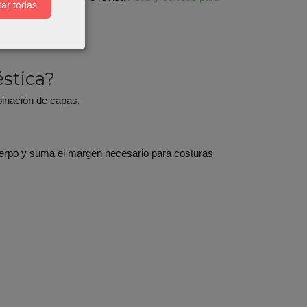
ar todas
stica?
binación de capas.
 cuerpo y suma el margen necesario para costuras