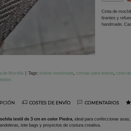
Cinta de mochil
tirantes y refu
handmade. Cada
te
a de Mochila
|
Tags:
bolsos handmade
correas para bolsos
cinta d
tarios
PCIÓN
COSTES DE ENVÍO
COMENTARIOS
chila textil de 3 cm en color Piedra
, ideal para confeccionar asas,
andoleras, tote bags y proyectos de costura creativa.