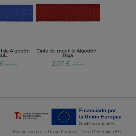
hila Algodón -
Cinta de mochila Algodón -
ul...
Roja
 €
2,07 €
2,12 €
2,12 €
Financiado por la Unión Europea - Next Generation EU.