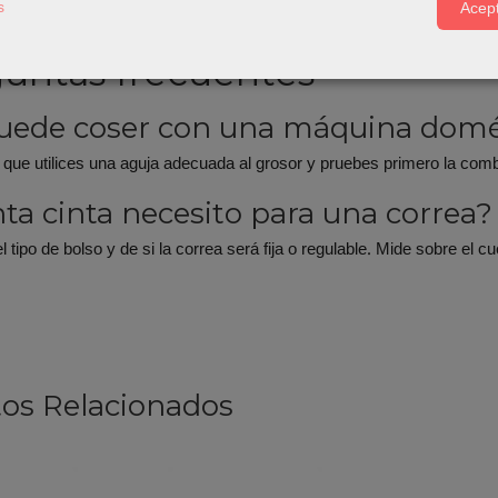
s
Acept
untas frecuentes
uede coser con una máquina domé
 que utilices una aguja adecuada al grosor y pruebes primero la com
ta cinta necesito para una correa?
 tipo de bolso y de si la correa será fija o regulable. Mide sobre el
os Relacionados