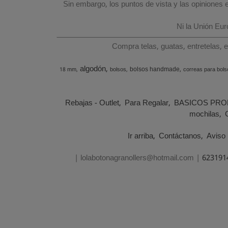
Sin embargo, los puntos de vista y las opiniones
Ni la Unión Eu
Compra telas, guatas, entretelas, 
algodón
bolsos handmade
18 mm
bolsos
correas para bols
Rebajas - Outlet
Para Regalar
BASICOS PRO
mochilas
Ir arriba
Contáctanos
Aviso 
| lolabotonagranollers@hotmail.com |
623191