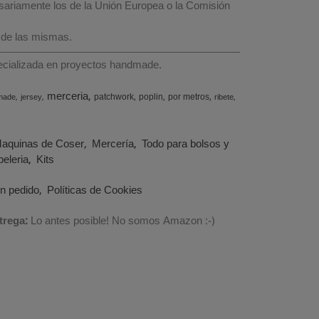
esariamente los de la Unión Europea o la Comisión
 de las mismas.
specializada en proyectos handmade.
merceria
patchwork
poplin
por metros
made
jersey
ribete
aquinas de Coser
Mercería
Todo para bolsos y
eleria
Kits
un pedido
Políticas de Cookies
trega:
Lo antes posible! No somos Amazon :-)