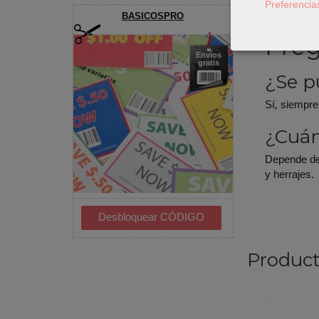
Preferencia
bolsos
.
BASICOSPRO
Preg
Envíos
gratis
¿Se p
Sí, siempre
¿Cuán
Depende del
y herrajes.
Product