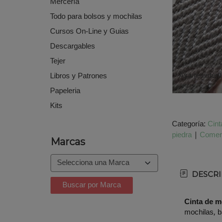
Mercería
Todo para bolsos y mochilas
Cursos On-Line y Guias
Descargables
Tejer
Asa resisten
Libros y Patrones
Papeleria
Kits
Categoría:
Cint
piedra
|
Comen
Marcas
DESCRI
Cinta de mo
mochilas, b