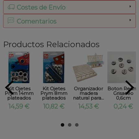
Costes de Envío
Comentarios
Productos Relacionados
Kit Ojetes
Kit Ojetes
Organizador
Boton Resina
Prym 14mm
Prym 8mm
madera
Grisaceo
plateados
plateados
natural para...
0,6cm
14,59 €
10,82 €
14,53 €
0,24 €