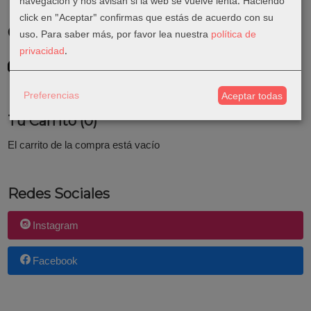
navegación y nos avisan si la web se vuelve lenta. Haciendo
click en "Aceptar" confirmas que estás de acuerdo con su
Costes de Envío
uso.
Para saber más, por favor lea nuestra
política de
privacidad
.
GRATIS *
Consultar Destinos
Preferencias
Aceptar todas
Tu Carrito (0)
El carrito de la compra está vacío
Redes Sociales
Instagram
Facebook