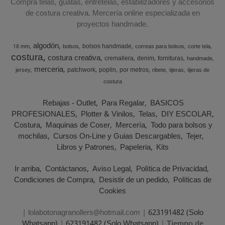
Compra telas, guatas, entretelas, estabilizadores y accesorios
de costura creativa. Mercería online especializada en
proyectos handmade.
algodón
bolsos handmade
18 mm
bolsos
correas para bolsos
corte tela
costura
costura creativa
cremallera
denim
fornituras
handmade
merceria
patchwork
poplin
por metros
jersey
ribete
tijeras
tijeras de
costura
Rebajas - Outlet
Para Regalar
BASICOS
PROFESIONALES
Plotter & Vinilos
Telas
DIY ESCOLAR
Costura
Maquinas de Coser
Mercería
Todo para bolsos y
mochilas
Cursos On-Line y Guias Descargables
Tejer
Libros y Patrones
Papeleria
Kits
Ir arriba
Contáctanos
Aviso Legal
Política de Privacidad
Condiciones de Compra
Desistir de un pedido
Políticas de
Cookies
| lolabotonagranollers@hotmail.com |
623191482 (Solo
Whatsapp)
|
623191482 (Solo Whatsapp)
|
Tiempo de