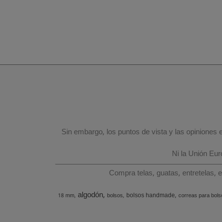
Sin embargo, los puntos de vista y las opiniones
Ni la Unión Eu
Compra telas, guatas, entretelas, 
algodón
bolsos handmade
18 mm
bolsos
correas para bols