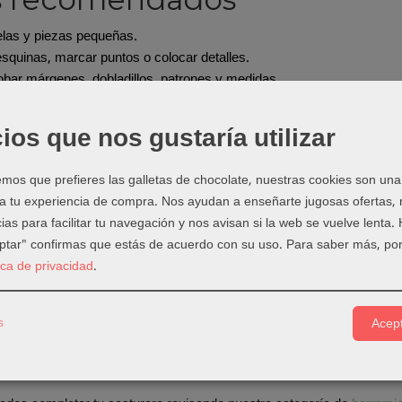
elas y piezas pequeñas.
squinas, marcar puntos o colocar detalles.
ar márgenes, dobladillos, patrones y medidas.
r patchwork, bolsos, prendas, patronaje y acabados.
ios que nos gustaría utilizar
ejos de uso
ramientas de punta con cuidado para no perforar la tela.
os que prefieres las galletas de chocolate, nuestras cookies son una
ebas en un retal si el tejido es delicado.
 a tu experiencia de compra. Nos ayudan a enseñarte jugosas ofertas,
las piezas limpias para no manchar telas claras.
ias para facilitar tu navegación y nos avisan si la web se vuelve lenta.
as en un estuche para no perderlas.
eptar" confirmas que estás de acuerdo con su uso.
Para saber más, por
tica de privacidad
.
que elegir una herramient
 las herramientas pequeñas pueden marcar una gran diferencia. Ayuda
s
Acept
mpo y conseguir acabados más limpios.
cto encaja especialmente dentro de:
Herramientas de precisión
.