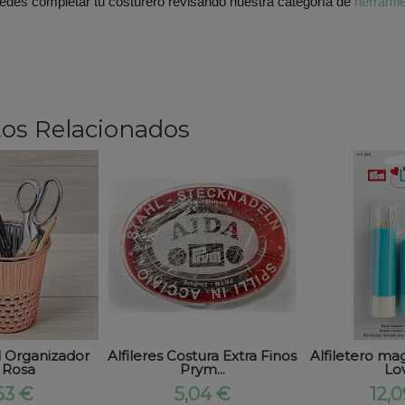
edes completar tu costurero revisando nuestra categoría de
herramie
os Relacionados
 Organizador
Alfileres Costura Extra Finos
Alfiletero ma
 Rosa
Prym...
Lo
53 €
5,04 €
12,