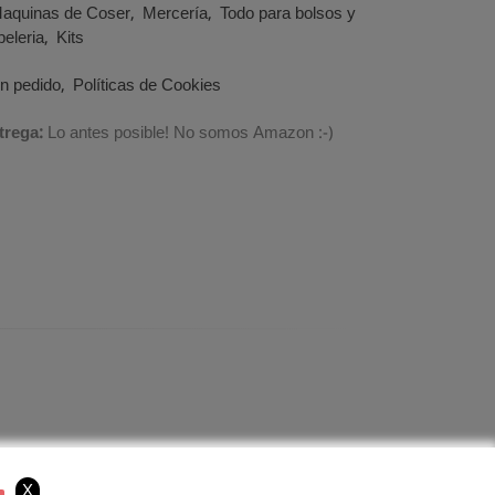
aquinas de Coser
Mercería
Todo para bolsos y
eleria
Kits
un pedido
Políticas de Cookies
trega:
Lo antes posible! No somos Amazon :-)
X