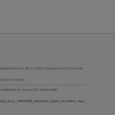
esariamente los de la Unión Europea o la Comisión
 de las mismas.
specializada en proyectos handmade.
merceria
patchwork
poplin
por metros
made
jersey
ribete