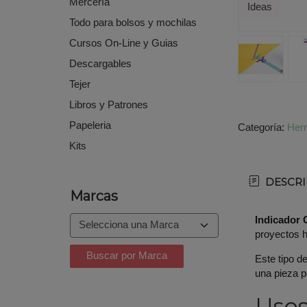
Mercería
Ideas
Todo para bolsos y mochilas
Cursos On-Line y Guias
Descargables
Tejer
Libros y Patrones
Papeleria
Categoría:
Her
Kits
DESCRI
Marcas
Indicador 
proyectos 
Este tipo d
una pieza p
Uso