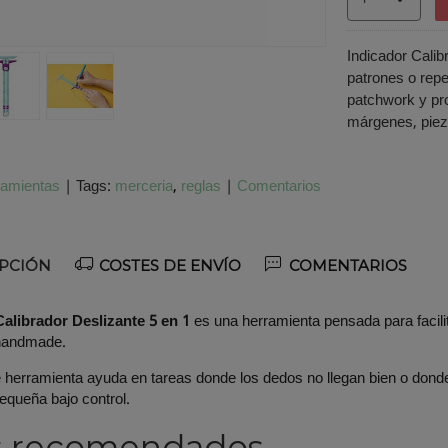
Indicador Calib
patrones o repe
patchwork y pr
márgenes, piez
ramientas
|
Tags:
merceria
reglas
|
Comentarios
PCIÓN
COSTES DE ENVÍO
COMENTARIOS
Calibrador Deslizante 5 en 1
es una herramienta pensada para facilit
handmade.
e herramienta ayuda en tareas donde los dedos no llegan bien o do
equeña bajo control.
s recomendados