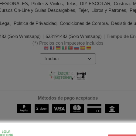
FESIONALES
Plotter & Vinilos
Telas
DIY ESCOLAR
Costura
M
Cursos On-Line y Guias Descargables
Tejer
Libros y Patrones
Pap
Legal
Política de Privacidad
Condiciones de Compra
Desistir de 
482 (Solo Whatsapp)
|
623191482 (Solo Whatsapp)
|
Tiempo de En
(*) Precios con Impuestos incluidos
Métodos de pago aceptados