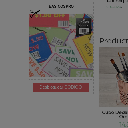
También pu
creativa
.
BASICOSPRO
Envíos
gratis
Product
Cubo Dedal
Oro
14,