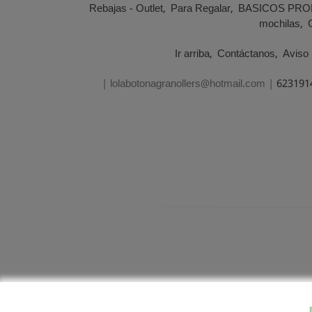
Rebajas - Outlet
Para Regalar
BASICOS PRO
mochilas
Ir arriba
Contáctanos
Aviso 
| lolabotonagranollers@hotmail.com |
623191