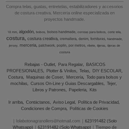
Compra telas, guatas, entretelas, estabilizadores y accesorios
de costura creativa. Mercería online especializada en
proyectos handmade.
algodón
bolsos handmade
18 mm
bolsos
correas para bolsos
corte tela
costura
costura creativa
cremallera
denim
fornituras
handmade
merceria
patchwork
poplin
por metros
jersey
ribete
tijeras
tijeras de
costura
Rebajas - Outlet
Para Regalar
BASICOS
PROFESIONALES
Plotter & Vinilos
Telas
DIY ESCOLAR
Costura
Maquinas de Coser
Mercería
Todo para bolsos y
mochilas
Cursos On-Line y Guias Descargables
Tejer
Libros y Patrones
Papeleria
Kits
Ir arriba
Contáctanos
Aviso Legal
Política de Privacidad
Condiciones de Compra
Políticas de Cookies
| lolabotonagranollers@hotmail.com |
623191482 (Solo
Whatsapp)
|
623191482 (Solo Whatsapp)
|
Tiempo de