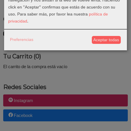
navegación y nos avisan si la web se vuelve lenta. Haciendo
click en "Aceptar" confirmas que estás de acuerdo con su
uso.
Para saber más, por favor lea nuestra
política de
Costes de Envío
privacidad
.
GRATIS *
Consultar Destinos
Preferencias
Aceptar todas
Tu Carrito (0)
El carrito de la compra está vacío
Redes Sociales
Instagram
Facebook