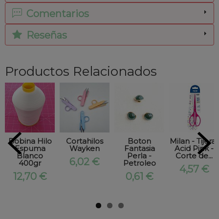
Comentarios
Reseñas
Productos Relacionados
Bobina Hilo
Cortahilos
Boton
Milan - Tijeras
Espuma
Wayken
Fantasia
Acid Pink -
Blanco
Perla -
Corte de...
6,02 €
400gr
Petroleo
4,57 €
12,70 €
0,61 €