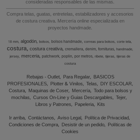
consideradas responsables de las mismas.
Compra telas, guatas, entretelas, estabilizadores y accesorios
de costura creativa. Mercería online especializada en
proyectos handmade.
algodón
bolsos handmade
18 mm
bolsos
correas para bolsos
corte tela
costura
costura creativa
cremallera
denim
fornituras
handmade
merceria
patchwork
poplin
por metros
jersey
ribete
tijeras
tijeras de
costura
Rebajas - Outlet
Para Regalar
BASICOS
PROFESIONALES
Plotter & Vinilos
Telas
DIY ESCOLAR
Costura
Maquinas de Coser
Mercería
Todo para bolsos y
mochilas
Cursos On-Line y Guias Descargables
Tejer
Libros y Patrones
Papeleria
Kits
Ir arriba
Contáctanos
Aviso Legal
Política de Privacidad
Condiciones de Compra
Desistir de un pedido
Políticas de
Cookies