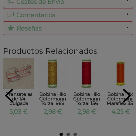
Costes de Envío
Comentarios
Reseñas
Productos Relacionados
Prensatelas
Bobina Hilo
Bobina Hilo
Bobina Hilo
de 1/4
Gütermann
Gütermann
Gütermann
pulgada
Torzal 968
Torzal 156
Maraflex 351
5,03 €
2,98 €
2,98 €
4,25 €