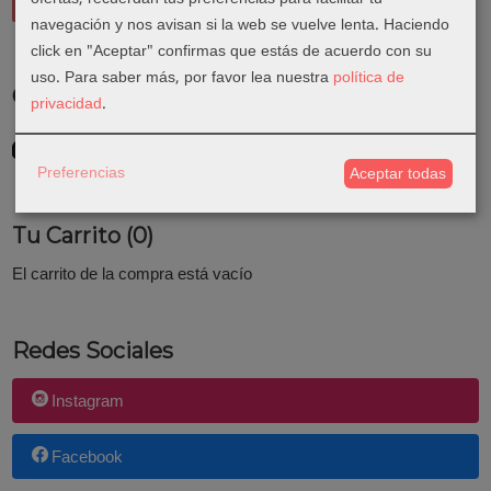
navegación y nos avisan si la web se vuelve lenta. Haciendo
click en "Aceptar" confirmas que estás de acuerdo con su
uso.
Para saber más, por favor lea nuestra
política de
Costes de Envío
privacidad
.
GRATIS *
Consultar Destinos
Preferencias
Aceptar todas
Tu Carrito (0)
El carrito de la compra está vacío
Redes Sociales
Instagram
Facebook