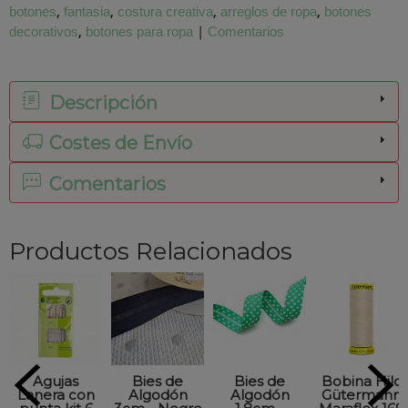
botones
fantasia
costura creativa
arreglos de ropa
botones
decorativos
botones para ropa
|
Comentarios
Descripción
Costes de Envío
Comentarios
Productos Relacionados
Agujas
Bies de
Bies de
Bobina Hilo
Lanera con
Algodón
Algodón
Gütermann