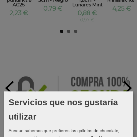
punta kit 6
3cm - Negro
1,8cm -
Maraflex 169
AG25
Lunares Mint
0,79 €
4,25 €
2,23 €
0,88 €
0,97 €
Servicios que nos gustaría
utilizar
Aunque sabemos que prefieres las galletas de chocolate,