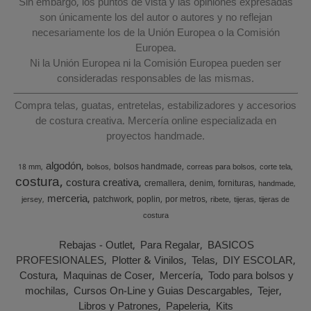
Sin embargo, los puntos de vista y las opiniones expresadas
son únicamente los del autor o autores y no reflejan
necesariamente los de la Unión Europea o la Comisión
Europea.
Ni la Unión Europea ni la Comisión Europea pueden ser
consideradas responsables de las mismas.
Compra telas, guatas, entretelas, estabilizadores y accesorios
de costura creativa. Mercería online especializada en
proyectos handmade.
algodón
bolsos handmade
18 mm
bolsos
correas para bolsos
corte tela
costura
costura creativa
cremallera
denim
fornituras
handmade
merceria
patchwork
poplin
por metros
jersey
ribete
tijeras
tijeras de
costura
Rebajas - Outlet
Para Regalar
BASICOS
PROFESIONALES
Plotter & Vinilos
Telas
DIY ESCOLAR
Costura
Maquinas de Coser
Mercería
Todo para bolsos y
mochilas
Cursos On-Line y Guias Descargables
Tejer
Libros y Patrones
Papeleria
Kits