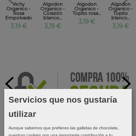
Vichy
Algodon
Algodon
Algodon
Organico -
Organico -
Organico -
Organico -
Rosa
Corazón
Topito rosa...
Topito
Empolvado
blanco...
blanco...
3,19 €
3,19 €
3,19 €
3,19 €
Servicios que nos gustaría
utilizar
Aunque sabemos que prefieres las galletas de chocolate,
nuestras cookies son una importante contribución a tu