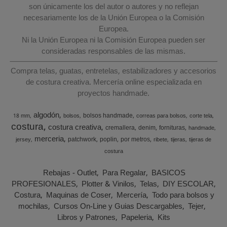
son únicamente los del autor o autores y no reflejan
necesariamente los de la Unión Europea o la Comisión
Europea.
Ni la Unión Europea ni la Comisión Europea pueden ser
consideradas responsables de las mismas.
Compra telas, guatas, entretelas, estabilizadores y accesorios
de costura creativa. Mercería online especializada en
proyectos handmade.
algodón
bolsos handmade
18 mm
bolsos
correas para bolsos
corte tela
costura
costura creativa
cremallera
denim
fornituras
handmade
merceria
patchwork
poplin
por metros
jersey
ribete
tijeras
tijeras de
costura
Rebajas - Outlet
Para Regalar
BASICOS
PROFESIONALES
Plotter & Vinilos
Telas
DIY ESCOLAR
Costura
Maquinas de Coser
Mercería
Todo para bolsos y
mochilas
Cursos On-Line y Guias Descargables
Tejer
Libros y Patrones
Papeleria
Kits