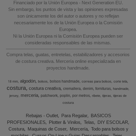
Financiado por la Unión Europea - Next Generation EU.
Sin embargo, los puntos de vista y las opiniones expresadas
son únicamente los del autor o autores y no reflejan
necesariamente los de la Unión Europea o la Comisión
Europea.
Ni la Unión Europea ni la Comisión Europea pueden ser
consideradas responsables de las mismas.
Compra telas, guatas, entretelas, estabilizadores y accesorios
de costura creativa. Mercería online especializada en
proyectos handmade.
algodón
bolsos handmade
18 mm
bolsos
correas para bolsos
corte tela
costura
costura creativa
cremallera
denim
fornituras
handmade
merceria
patchwork
poplin
por metros
jersey
ribete
tijeras
tijeras de
costura
Rebajas - Outlet
Para Regalar
BASICOS
PROFESIONALES
Plotter & Vinilos
Telas
DIY ESCOLAR
Costura
Maquinas de Coser
Mercería
Todo para bolsos y
mochilas
Cursos On-Line y Guias Descargables
Tejer