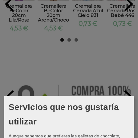
Cremallera
Cremallera
Cremallera
Cremallera
Bi-Color
Bi-Color
Cerrada Azul
Cerrada Rosa
20cm
20cm
Cielo 831
Bebé 446
Lila/Rosa
Arena/Choco
0,73 €
0,73 €
4,53 €
4,53 €
Servicios que nos gustaría
utilizar
Aunque sabemos que prefieres las galletas de chocolate,