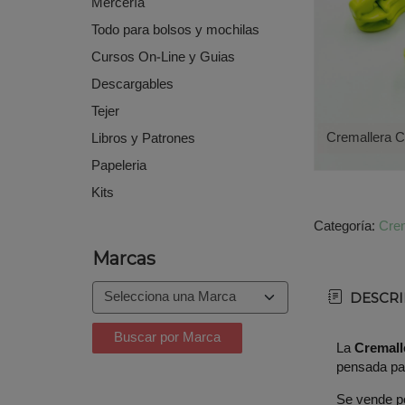
Mercería
Todo para bolsos y mochilas
Cursos On-Line y Guias
Descargables
Tejer
Cremallera C
Libros y Patrones
Papeleria
Kits
Categoría:
Crem
Marcas
DESCRI
La
Cremall
pensada par
Se vende po