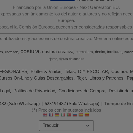
Financiado por la Unión Europea - Next Generation EU.
 expresadas son únicamente los del autor o autores y no reflejan nec
Europea.
ropea ni la Comisión Europea pueden ser consideradas responsables
estabilizadores y accesorios de costura creativa. Mercería online e
costura
costura creativa
cremallera
denim
fornituras
os
corte tela
hand
tijeras
tijeras de costura
FESIONALES
Plotter & Vinilos
Telas
DIY ESCOLAR
Costura
M
Cursos On-Line y Guias Descargables
Tejer
Libros y Patrones
Pap
Legal
Política de Privacidad
Condiciones de Compra
Desistir de 
482 (Solo Whatsapp)
|
623191482 (Solo Whatsapp)
|
Tiempo de En
(*) Precios con Impuestos incluidos