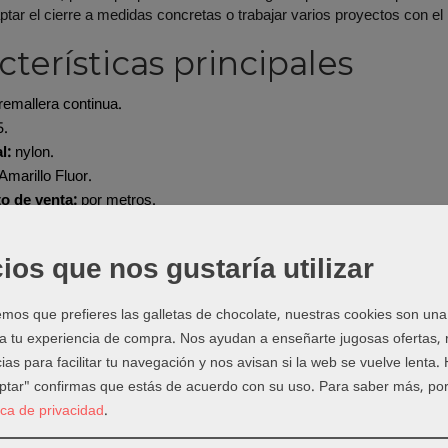
ptar el cierre a medidas concretas o trabajar varios proyectos con el
cterísticas principales
emallera continua.
5.
l:
nylon.
Amarillo Fluor.
o de venta:
por metros.
lencia:
1 unidad = 1 metro.
ante:
no incluye cursores; deben comprarse aparte.
ios que nos gustaría utilizar
ecomendado:
bolsos, mochilas, fundas, cojines, neceseres y manuali
ndo elegir cremallera cont
os que prefieres las galletas de chocolate, nuestras cookies son una
 a tu experiencia de compra. Nos ayudan a enseñarte jugosas ofertas,
llera continua cuando necesitas una medida personalizada, cuando t
ias para facilitar tu navegación y nos avisan si la web se vuelve lenta.
ieres cortar la cremallera a la longitud exacta del proyecto.
eptar" confirmas que estás de acuerdo con su uso.
Para saber más, por
tica de privacidad
.
ejos de uso