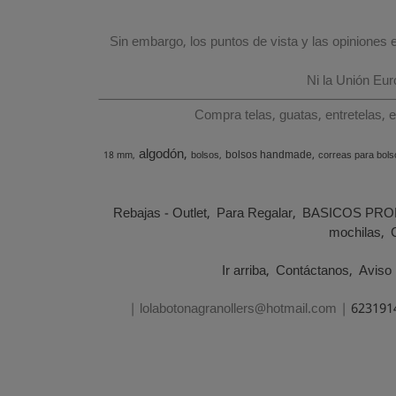
Sin embargo, los puntos de vista y las opiniones
Ni la Unión Eu
Compra telas, guatas, entretelas, 
algodón
bolsos handmade
18 mm
bolsos
correas para bols
Rebajas - Outlet
Para Regalar
BASICOS PRO
mochilas
Ir arriba
Contáctanos
Aviso 
| lolabotonagranollers@hotmail.com |
623191