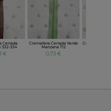
a Cerrada
Cremallera Cerrada Verde
Cremallera Ce
e 332-334
Manzana 712
88
3 €
0,73 €
0,73