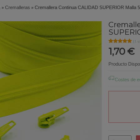
a
»
Cremalleras
»
Cremallera Continua CALIDAD SUPERIOR Malla 5 A
Cremall
SUPERIOR
★★★★★
★★★★★
(1 v
1,70 €
Producto Dispo
Costes de e