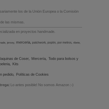
esariamente los de la Unión Europea o la Comisión
 de las mismas.
specializada en proyectos handmade.
merceria
patchwork
poplin
por metros
made
jersey
ribete
aquinas de Coser
Mercería
Todo para bolsos y
eleria
Kits
un pedido
Políticas de Cookies
trega:
Lo antes posible! No somos Amazon :-)