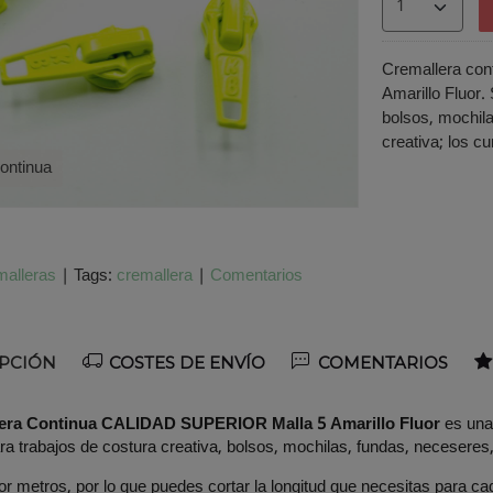
Cremallera cont
Amarillo Fluor.
bolsos, mochil
creativa; los c
ontinua
alleras
|
Tags:
cremallera
|
Comentarios
PCIÓN
COSTES DE ENVÍO
COMENTARIOS
era Continua CALIDAD SUPERIOR Malla 5 Amarillo Fluor
es una
a trabajos de costura creativa, bolsos, mochilas, fundas, neceseres, 
r metros, por lo que puedes cortar la longitud que necesitas para c