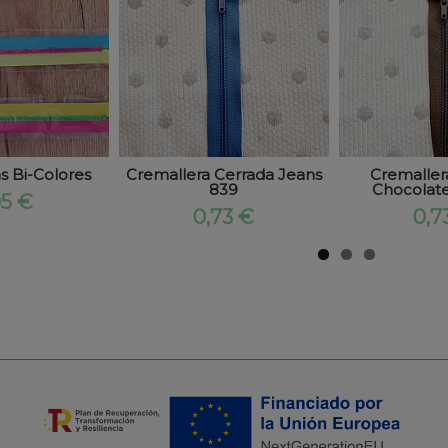
s Bi-Colores
Cremallera Cerrada Jeans
Cremaller
839
Chocolat
95 €
0,73 €
0,7